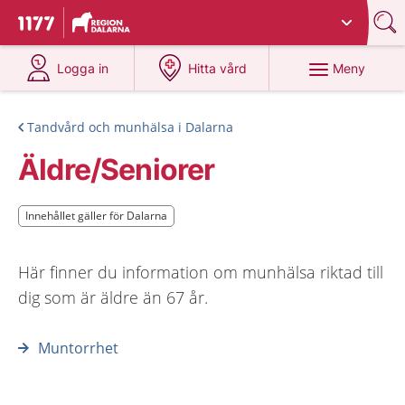
Du har valt region
Dalarna
.
Till startsidan för 1177
på 1177.se
på 1177.se
Meny
Logga in
Hitta vård
Tandvård och munhälsa i Dalarna
Äldre/Seniorer
Innehållet gäller för Dalarna
Innehållet gäller för Dalarna
Här finner du information om munhälsa riktad till
dig som är äldre än 67 år.
Muntorrhet