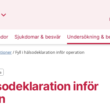
t region
an
Dalarna
.
ador
Sjukdomar & besvär
Undersökning & b
tioner
Fyll i hälsodeklaration inför operation
a
a
lsodeklaration inför
n