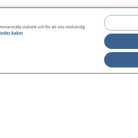
ammanställa statistik och för att viss nödvändig
änder kakor
sjukdomar och
Other languages
sa din journal
Lättläst svenska
 för
Behandling 