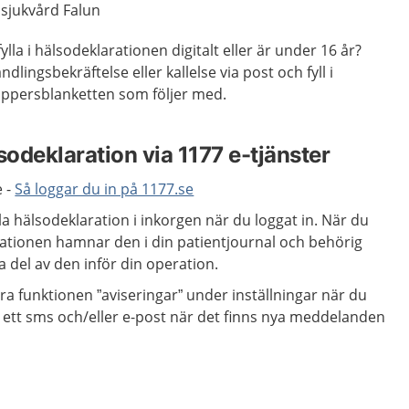
ssjukvård Falun
ylla i hälsodeklarationen digitalt eller är under 16 år?
dlingsbekräftelse eller kallelse via post och fyll i
appersblanketten som följer med.
sodeklaration via 1177 e-tjänster
e -
Så loggar du in på 1177.se
ala hälsodeklaration i inkorgen när du loggat in. När du
rationen hamnar den i din patientjournal och behörig
 del av den inför din operation.
ra funktionen ”aviseringar” under inställningar när du
u ett sms och/eller e-post när det finns nya meddelanden