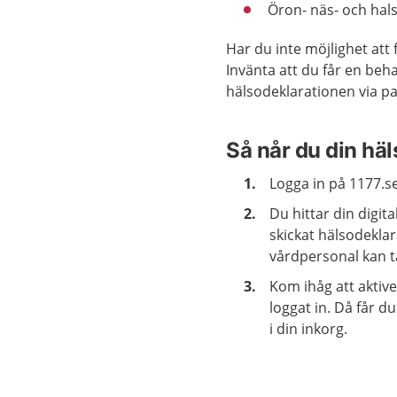
Öron- näs- och hal
Har du inte möjlighet att f
Invänta att du får en behan
hälsodeklarationen via p
Så når du din häl
Logga in på 1177.s
Du hittar din digit
skickat hälsodekla
vårdpersonal kan ta
Kom ihåg att aktive
loggat in. Då får d
i din inkorg.