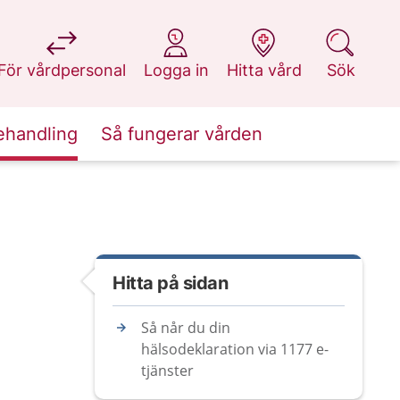
på 1177.se
på 1177.se
på 1177.se
på 1177.se
För vårdpersonal
Logga in
Hitta vård
Sök
ehandling
Så fungerar vården
Hitta på sidan
Så når du din
hälsodeklaration via 1177 e-
tjänster