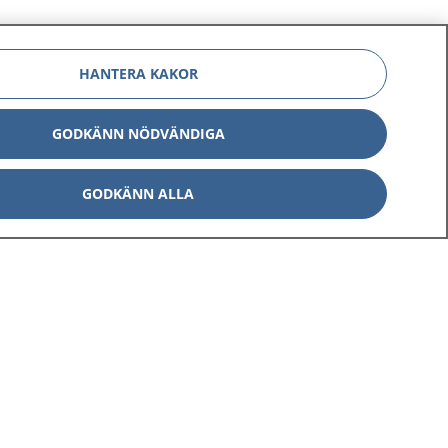
HANTERA KAKOR
GODKÄNN NÖDVÄNDIGA
Om 1177
Kontakt
GODKÄNN ALLA
E-tjänster
Press
Aktuellt
Digital tillgänglighet
Inställningar för kakor
av personuppgifter
Hantering av kakor