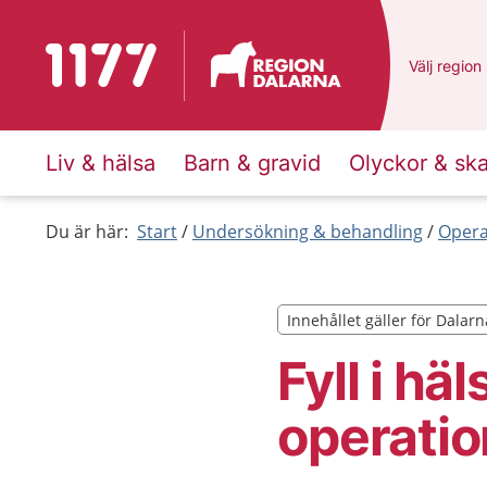
Till startsidan för 1177
Du har val
Välj
en ann
region
Liv & hälsa
Barn & gravid
Olyckor & sk
Du är här:
Start
Undersökning & behandling
Opera
Innehållet gäller för Dalarn
Innehållet gäller för Dalarn
Fyll i hä
operatio