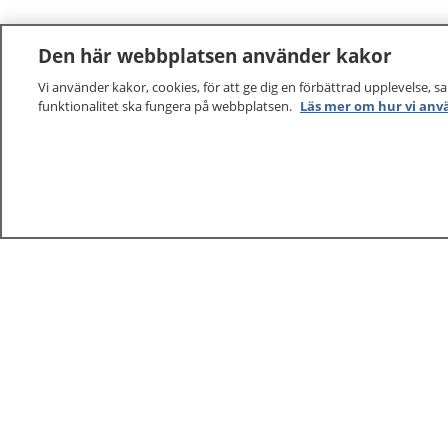
Den här webbplatsen använder kakor
Vi använder kakor, cookies, för att ge dig en förbättrad upplevelse, s
funktionalitet ska fungera på webbplatsen.
Läs mer om hur vi anv
1177
–
tryggt om din hälsa och vård
På 1177.se får du råd om hälsa och information om 
vilka mottagningar du kan kontakta. Logga in för att lä
och göra dina vårdärenden. Ring telefonnummer 1177
sjukvårdsrådgivning dygnet runt.
1177 ger dig råd när du vill må bättre.
1177 – en tjänst från
Inera.