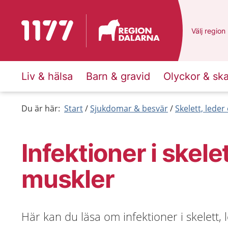
Till startsidan för 1177
Du har val
Välj
en ann
region
Liv & hälsa
Barn & gravid
Olyckor & sk
Du är här:
Start
Sjukdomar & besvär
Skelett, lede
Infektioner i skele
muskler
Här kan du läsa om infektioner i skelett,