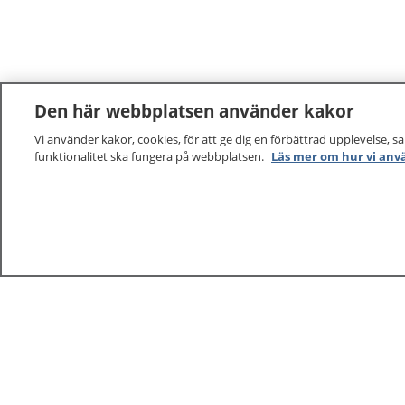
Den här webbplatsen använder kakor
Vi använder kakor, cookies, för att ge dig en förbättrad upplevelse, s
funktionalitet ska fungera på webbplatsen.
Läs mer om hur vi anv
1177
–
tryggt om din hälsa och vård
På 1177.se får du råd om hälsa och information om 
vilka mottagningar du kan kontakta. Logga in för att lä
och göra dina vårdärenden. Ring telefonnummer 1177
sjukvårdsrådgivning dygnet runt.
1177 ger dig råd när du vill må bättre.