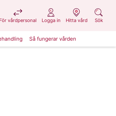
på 1177.se
på 1177.se
på 1177.se
på 1177.se
För vårdpersonal
Logga in
Hitta vård
Sök
ehandling
Så fungerar vården