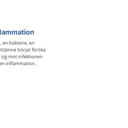
nflammation
s, en bakterie, en
ittämne börjat föröka
a sig mot infektionen
en inflammation.