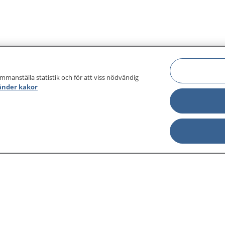
ammanställa statistik och för att viss nödvändig
änder kakor
sjukdomar och
Other languages
sa din journal
Lättläst svenska
 för