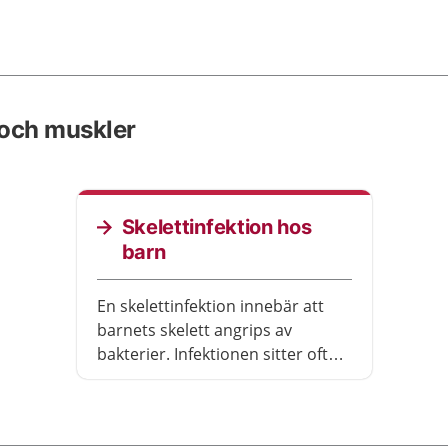
r och muskler
Skelettinfektion hos
barn
En skelettinfektion innebär att
barnets skelett angrips av
bakterier. Infektionen sitter ofta i
armen, benet eller mer sällan i
ryggen. Sjukdomen brukar oftast
gå över helt med hjälp av