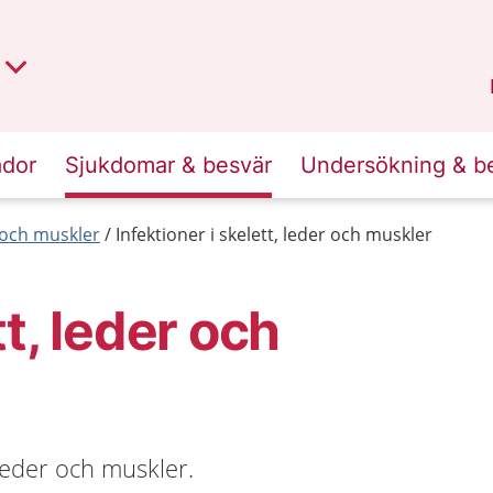
t region
an
Dalarna
.
ador
Sjukdomar & besvär
Undersökning & b
r och muskler
Infektioner i skelett, leder och muskler
tt, leder och
 leder och muskler.