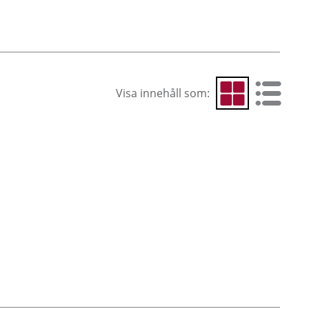
Visa innehåll som:
Visa som rutnät
Visa som 