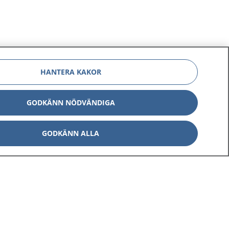
HANTERA KAKOR
GODKÄNN NÖDVÄNDIGA
GODKÄNN ALLA
Om 1177
Kontakt
E-tjänster
Press
Aktuellt
Digital tillgänglighet