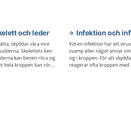
behandling.
elett och leder
Infektion och i
ätta, skyddar våra inre
Vid en infektion har ett viru
usklerna. Skelettets ben
svamp eller något annat sm
lederna kan benen röra sig
sig i kroppen. För att skydd
tt hela kroppen kan röra
reagerar ofta kroppen med 