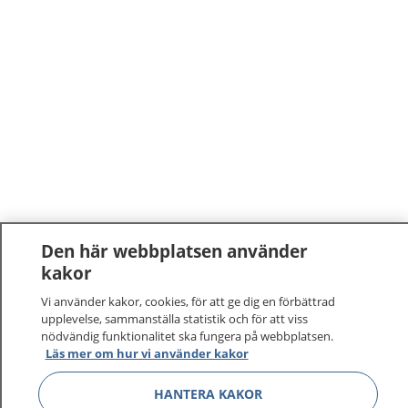
Den här webbplatsen använder
kakor
1177
–
tryggt om din hälsa och vård
Vi använder kakor, cookies, för att ge dig en förbättrad
På 1177.se får du råd om hälsa och information om
upplevelse, sammanställa statistik och för att viss
nödvändig funktionalitet ska fungera på webbplatsen.
sjukdomar och vilka mottagningar du kan kontakta.
Läs mer om hur vi använder kakor
Logga in för att läsa din journal och göra dina
vårdärenden. Ring telefonnummer 1177 för
HANTERA KAKOR
sjukvårdsrådgivning dygnet runt.