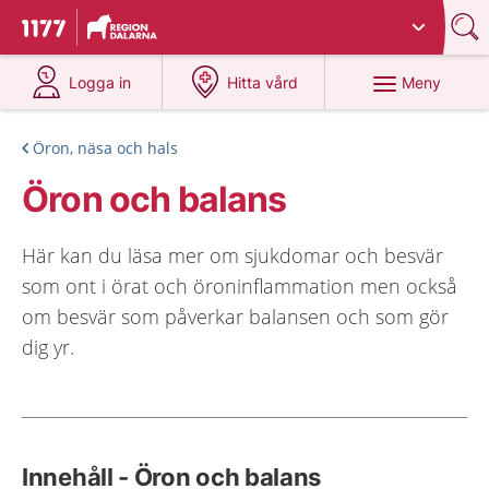
Du har valt region
Dalarna
.
Till startsidan för 1177
på 1177.se
på 1177.se
Meny
Logga in
Hitta vård
Öron, näsa och hals
Öron och balans
Här kan du läsa mer om sjukdomar och besvär
som ont i örat och öroninflammation men också
om besvär som påverkar balansen och som gör
dig yr.
Innehåll - Öron och balans