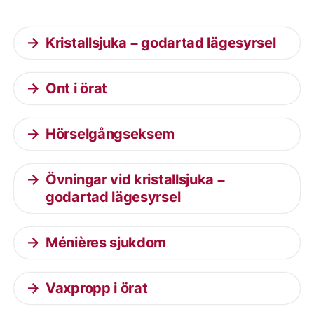
Kristallsjuka – godartad lägesyrsel
Ont i örat
Hörselgångseksem
Övningar vid kristallsjuka –
godartad lägesyrsel
Ménières sjukdom
Vaxpropp i örat