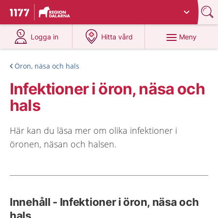
Du har valt region
Dalarna
.
Till startsidan för 1177
på 1177.se
på 1177.se
Meny
Logga in
Hitta vård
Öron, näsa och hals
Infektioner i öron, näsa och
hals
Här kan du läsa mer om olika infektioner i
öronen, näsan och halsen.
Innehåll - Infektioner i öron, näsa och
hals