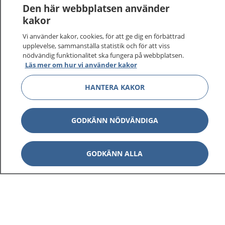
Den här webbplatsen använder
kakor
Vi använder kakor, cookies, för att ge dig en förbättrad
1177
–
tryggt om din hälsa och vård
upplevelse, sammanställa statistik och för att viss
nödvändig funktionalitet ska fungera på webbplatsen.
Läs mer om hur vi använder kakor
På 1177.se får du råd om hälsa och information om
sjukdomar och vilka mottagningar du kan kontakta.
HANTERA KAKOR
Logga in för att läsa din journal och göra dina
vårdärenden. Ring telefonnummer 1177 för
sjukvårdsrådgivning dygnet runt.
GODKÄNN NÖDVÄNDIGA
1177 ger dig råd när du vill må bättre.
GODKÄNN ALLA
Visa inn
1177 på flera språk
Visa inn