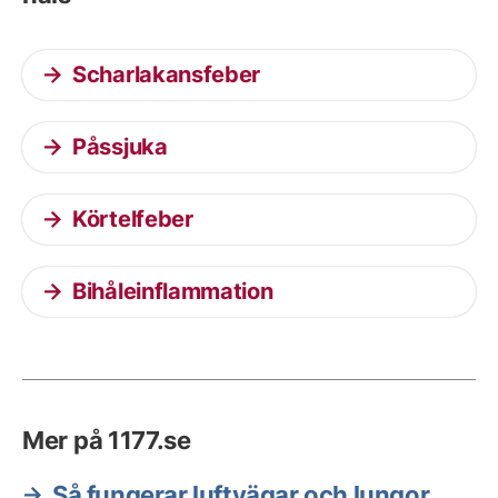
Scharlakansfeber
Påssjuka
Körtelfeber
Bihåleinflammation
Mer på 1177.se
Så fungerar luftvägar och lungor