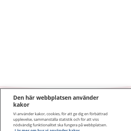
Den här webbplatsen använder
1177
–
tryggt om din hälsa och vård
kakor
Vi använder kakor, cookies, för att ge dig en förbättrad
På 1177.se får du råd om hälsa och information om
upplevelse, sammanställa statistik och för att viss
sjukdomar och vilka mottagningar du kan kontakta.
nödvändig funktionalitet ska fungera på webbplatsen.
Logga in för att läsa din journal och göra dina
Läs mer om hur vi använder kakor