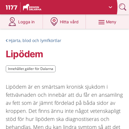
Du har valt region
Dalarna
.
Till startsidan för 1177
på 1177.se
på 1177.se
Meny
Logga in
Hitta vård
Hjärta, blod och lymfkörtlar
Lipödem
Innehållet gäller för Dalarna
Innehållet gäller för Dalarna
Lipödem är en smärtsam kronisk sjukdom i
fettvävnaden och innebär att du får en ansamling
av fett som är jämnt fördelad på båda sidor av
kroppen. Det finns ännu inte något vetenskapligt
stöd för hur lipödem ska diagnostiseras och
behandlas. Men du kan lindra symtom så att det