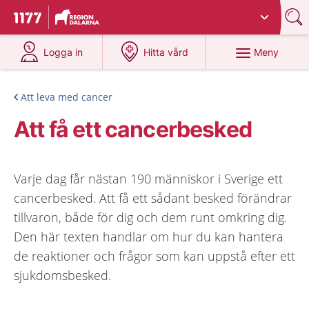
Du har valt region
Dalarna
.
Till startsidan för 1177
på 1177.se
på 1177.se
Meny
Logga in
Hitta vård
Att leva med cancer
Att få ett cancerbesked
Varje dag får nästan 190 människor i Sverige ett
cancerbesked. Att få ett sådant besked förändrar
tillvaron, både för dig och dem runt omkring dig.
Den här texten handlar om hur du kan hantera
de reaktioner och frågor som kan uppstå efter ett
sjukdomsbesked.