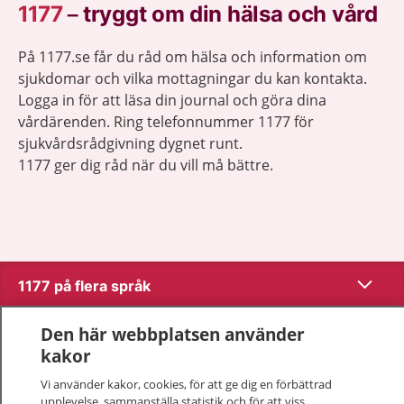
1177
–
tryggt om din hälsa och vård
På 1177.se får du råd om hälsa och information om
sjukdomar och vilka mottagningar du kan kontakta.
Logga in för att läsa din journal och göra dina
vårdärenden. Ring telefonnummer 1177 för
sjukvårdsrådgivning dygnet runt.
1177 ger dig råd när du vill må bättre.
Visa inn
1177 på flera språk
Visa inn
Den här webbplatsen använder
Om 1177
kakor
Visa inn
Kontakt
Vi använder kakor, cookies, för att ge dig en förbättrad
upplevelse, sammanställa statistik och för att viss