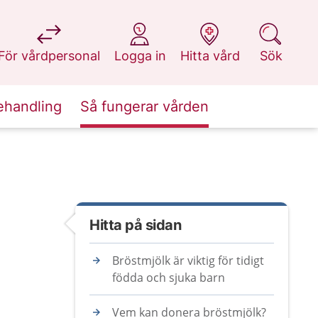
på 1177.se
på 1177.se
på 1177.se
på 1177.se
För vårdpersonal
Logga in
Hitta vård
Sök
ehandling
Så fungerar vården
Hitta på sidan
Bröstmjölk är viktig för tidigt
födda och sjuka barn
Vem kan donera bröstmjölk?