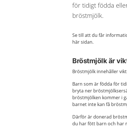
för tidigt födda el
bröstmjölk.
Se till att du får informa
här sidan.
Bröstmjölk är vik
Bröstmjölk innehåller vikt
Barn som är födda för tidi
bryta ner bröstmjölksers
bröstmjölken kommer i gån
barnet inte kan få bröst
Därför är donerad bröstmj
du har fött barn och har 