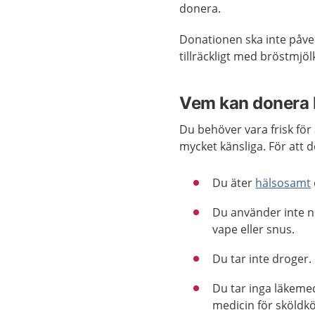
donera.
Donationen ska inte påver
tillräckligt med bröstmjölk
Vem kan donera 
Du behöver vara frisk fö
mycket känsliga. För att 
Du äter
hälsosamt
Du använder inte ni
vape eller snus.
Du tar inte droger.
Du tar inga läkemed
medicin för sköldkö