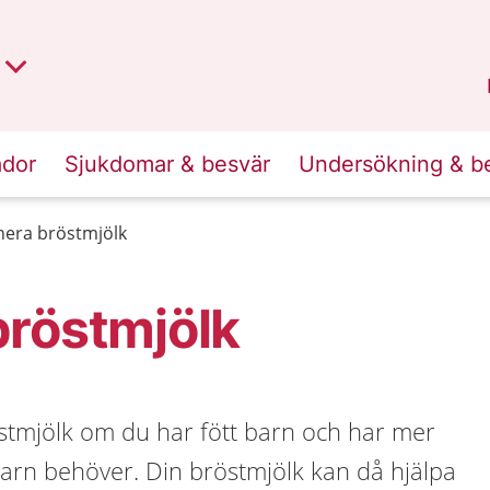
t region
an
Dalarna
.
ador
Sjukdomar & besvär
Undersökning & b
era bröstmjölk
bröstmjölk
tmjölk om du har fött barn och har mer
barn behöver. Din bröstmjölk kan då hjälpa