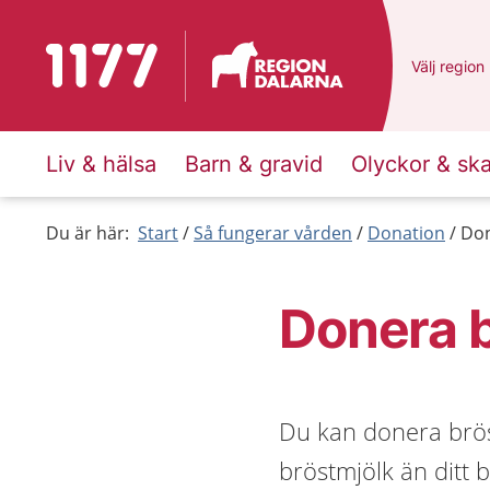
Till startsidan för 1177
Du har val
Välj
en ann
region
Liv & hälsa
Barn & gravid
Olyckor & sk
Du är här:
Start
Så fungerar vården
Donation
Don
Donera 
Du kan donera brös
bröstmjölk än ditt 