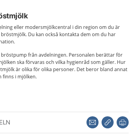
östmjölk
lning eller modersmjölkcentral i din region om du är
a bröstmjölk. Du kan också kontakta dem om du har
nation.
n bröstpump från avdelningen. Personalen berättar för
mjölken ska förvaras och vilka hygienråd som gäller. Hur
mjölk är olika för olika personer. Det beror bland annat
finns i mjölken.
Dela via mejl
Kopiera län
Skr
KELN