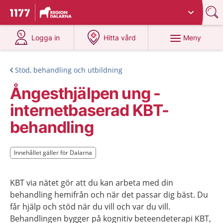
Du har valt region
Dalarna
.
Till startsidan för 1177
på 1177.se
på 1177.se
Meny
Logga in
Hitta vård
Stöd, behandling och utbildning
Ångesthjälpen ung -
internetbaserad KBT-
behandling
Innehållet gäller för Dalarna
Innehållet gäller för Dalarna
KBT via nätet gör att du kan arbeta med din
behandling hemifrån och när det passar dig bäst. Du
får hjälp och stöd när du vill och var du vill.
Behandlingen bygger på kognitiv beteendeterapi KBT,