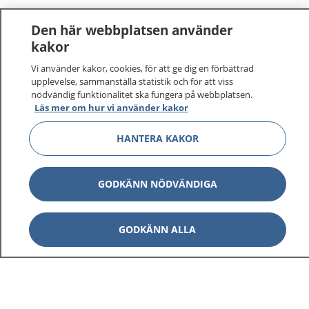
Den här webbplatsen använder
kakor
Vi använder kakor, cookies, för att ge dig en förbättrad
1177
–
tryggt om din hälsa och vård
upplevelse, sammanställa statistik och för att viss
nödvändig funktionalitet ska fungera på webbplatsen.
Läs mer om hur vi använder kakor
På 1177.se får du råd om hälsa och information om
sjukdomar och vilka mottagningar du kan kontakta.
HANTERA KAKOR
Logga in för att läsa din journal och göra dina
vårdärenden. Ring telefonnummer 1177 för
sjukvårdsrådgivning dygnet runt.
GODKÄNN NÖDVÄNDIGA
1177 ger dig råd när du vill må bättre.
GODKÄNN ALLA
Visa inn
1177 på flera språk