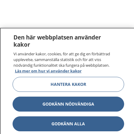
Den här webbplatsen använder
kakor
1177
–
tryggt om din hälsa och vård
Vi använder kakor, cookies, för att ge dig en förbättrad
upplevelse, sammanställa statistik och för att viss
nödvändig funktionalitet ska fungera på webbplatsen.
På 1177.se får du råd om hälsa och information om
Läs mer om hur vi använder kakor
sjukdomar och vilka mottagningar du kan kontakta.
Logga in för att läsa din journal och göra dina
HANTERA KAKOR
vårdärenden. Ring telefonnummer 1177 för
sjukvårdsrådgivning dygnet runt.
1177 ger dig råd när du vill må bättre.
GODKÄNN NÖDVÄNDIGA
GODKÄNN ALLA