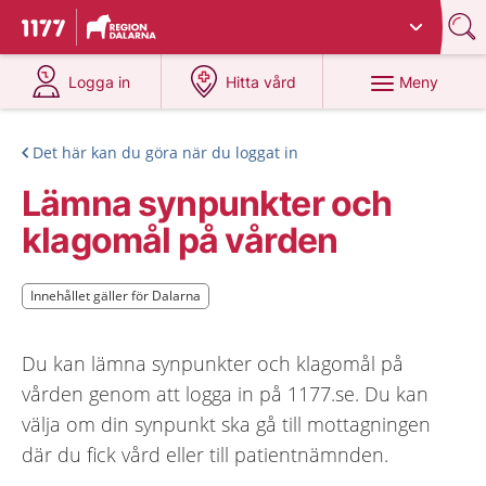
Du har valt region
Dalarna
.
Till startsidan för 1177
på 1177.se
på 1177.se
Meny
Logga in
Hitta vård
Det här kan du göra när du loggat in
Lämna synpunkter och
klagomål på vården
Innehållet gäller för Dalarna
Innehållet gäller för Dalarna
Du kan lämna synpunkter och klagomål på
vården genom att logga in på 1177.se. Du kan
välja om din synpunkt ska gå till mottagningen
där du fick vård eller till patientnämnden.