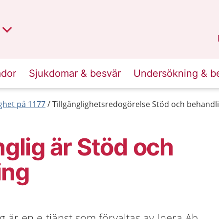
t region
an
Dalarna
.
ador
Sjukdomar & besvär
Undersökning & b
lighet på 1177
Tillgänglighetsredogörelse Stöd och behandl
nglig är Stöd och
ing
 är en e-tjänst som förvaltas av Inera Ab.