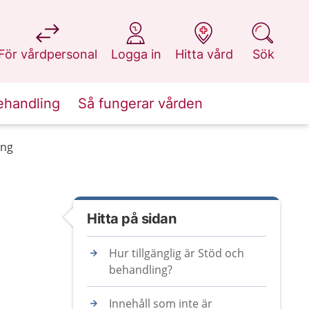
på 1177.se
på 1177.se
på 1177.se
på 1177.se
För vårdpersonal
Logga in
Hitta vård
Sök
ehandling
Så fungerar vården
ing
Hitta på sidan
Hur tillgänglig är Stöd och
behandling?
Innehåll som inte är