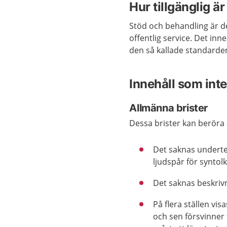
Hur tillgänglig ä
Stöd och behandling är del
offentlig service. Det in
den så kallade standard
Innehåll som inte 
Allmänna brister
Dessa brister kan beröra 
Det
saknas
underte
ljudspår för
syntolk
Det saknas beskrivn
På flera ställen vi
och sen försvinner