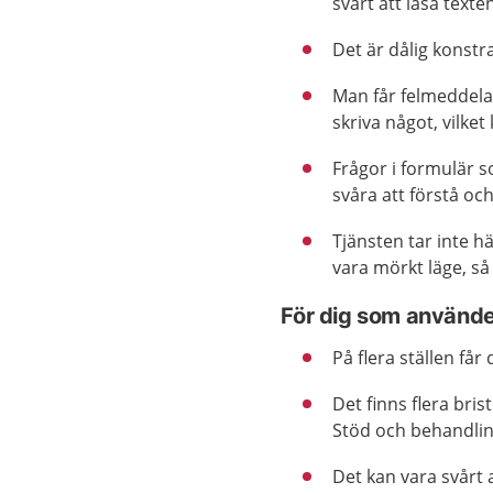
svårt att läsa texte
Det är dålig konstr
Man får felmeddela
skriva något, vilke
Frågor i formulär s
svåra att förstå oc
Tjänsten tar inte hä
vara mörkt läge, så
För dig som använde
På flera ställen får
Det finns flera bri
Stöd och behandli
Det kan vara svårt