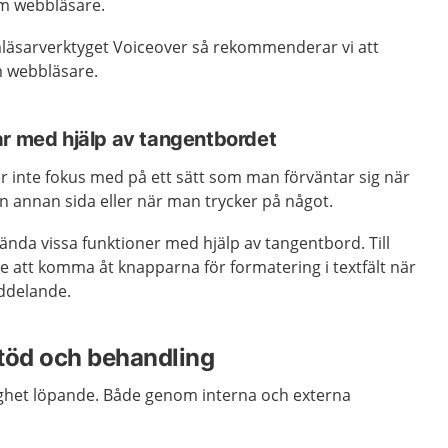
m webbläsare.
äsarverktyget Voiceover så rekommenderar vi att
m webbläsare.
ar med hjälp av tangentbordet
ljer inte fokus med på ett sätt som man förväntar sig när
en annan sida eller när man trycker på något.
vända vissa funktioner med hjälp av tangentbord. Till
e att komma åt knapparna för formatering i textfält när
eddelande.
Stöd och behandling
glighet löpande. Både genom interna och externa