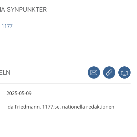
NA SYNPUNKTER
å 1177
Dela via mejl
Kopiera län
Skr
KELN
2025-05-09
Ida
Friedmann,
1177.se, nationella redaktionen