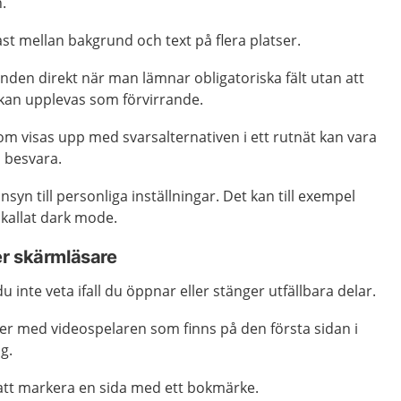
n.
ast mellan bakgrund och text på flera platser.
nden direkt när man lämnar obligatoriska fält utan att
t kan upplevas som förvirrande.
om visas upp med svarsalternativen i ett rutnät kan vara
h besvara.
nsyn till personliga inställningar. Det kan till exempel
 kallat dark mode.
r skärmläsare
 du inte veta ifall du öppnar eller stänger utfällbara delar.
ster med videospelaren som finns på den första sidan i
ng.
 att markera en sida med ett bokmärke.