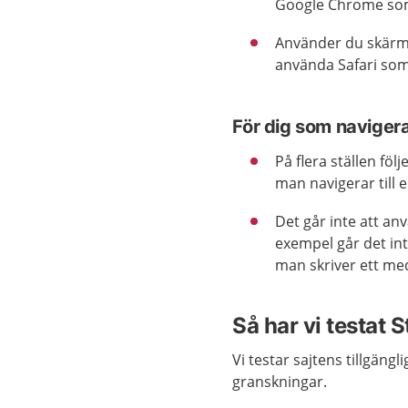
Google Chrome so
Använder du skärml
använda Safari so
För dig som naviger
På flera ställen fö
man navigerar till 
Det går inte att an
exempel går det int
man skriver ett m
Så har vi testat 
Vi testar sajtens tillgän
granskningar.