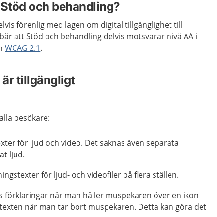
r Stöd och behandling?
vis förenlig med lagen om digital tillgänglighet till
nebär att Stöd och behandling
delvis
motsvarar nivå AA i
en
WCAG 2.1
.
är tillgängligt
alla besökare:
xter för ljud
och
vide
o
.
Det
saknas även
separata
at
ljud.
ingstexter för ljud- och
videofiler
på flera ställen.
sas förklaringar när man håller muspekaren över en ikon
 texten när man tar bort muspekaren. Detta kan göra det