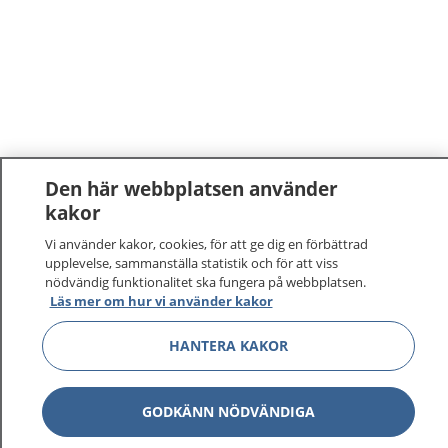
Den här webbplatsen använder
kakor
Vi använder kakor, cookies, för att ge dig en förbättrad
upplevelse, sammanställa statistik och för att viss
nödvändig funktionalitet ska fungera på webbplatsen.
Läs mer om hur vi använder kakor
1177
–
tryggt om din hälsa och vård
HANTERA KAKOR
På 1177.se får du råd om hälsa och information om
sjukdomar och vilka mottagningar du kan kontakta.
GODKÄNN NÖDVÄNDIGA
Logga in för att läsa din journal och göra dina
vårdärenden. Ring telefonnummer 1177 för