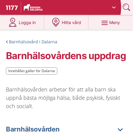
Du har valt region
Dalarna
.
Till startsidan för 1177
på 1177.se
på 1177.se
Meny
Logga in
Hitta vård
Barnhälsovård i Dalarna
Barnhälsovårdens uppdrag
Innehållet gäller för Dalarna
Innehållet gäller för Dalarna
Barnhälsovården arbetar för att alla barn ska
uppnå bästa möjliga hälsa, både psykisk, fysiskt
och socialt.
Barnhälsovården