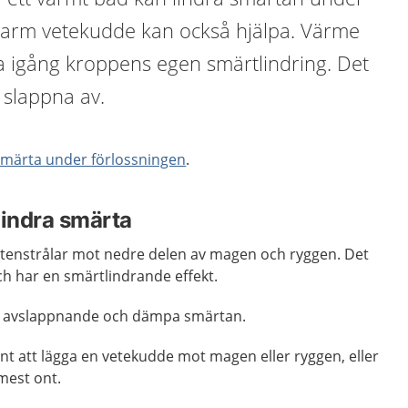
 varm vetekudde kan också hjälpa. Värme
a igång kroppens egen smärtlindring. Det
t slappna av.
smärta under förlossningen
.
 lindra smärta
tenstrålar mot nedre delen av magen och ryggen. Det
h har en smärtlindrande effekt.
s avslappnande och dämpa smärtan.
nt att lägga en vetekudde mot magen eller ryggen, eller
 mest ont.