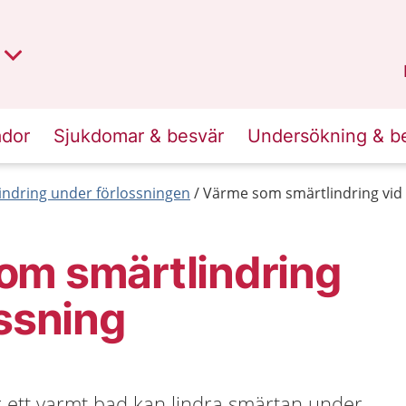
t region
an
Dalarna
.
ador
Sjukdomar & besvär
Undersökning & b
indring under förlossningen
Värme som smärtlindring vid 
om smärtlindring
ossning
r ett varmt bad kan lindra smärtan under