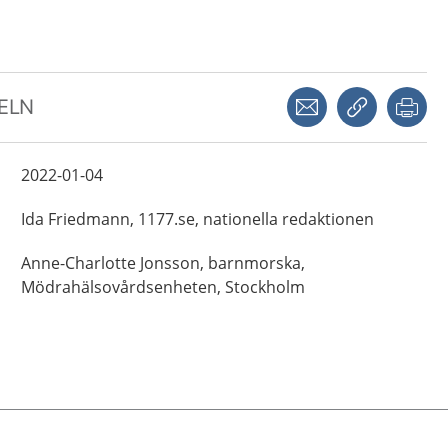
Dela via mejl
Kopiera län
Skr
KELN
2022-01-04
Ida
Friedmann,
1177.se, nationella redaktionen
Anne-Charlotte
Jonsson,
barnmorska,
Mödrahälsovårdsenheten,
Stockholm