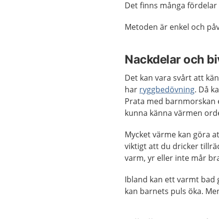
Det finns många fördela
Metoden är enkel och påve
Nackdelar och bi
Det kan vara svårt att k
har
ryggbedövning
. Då k
Prata med barnmorskan e
kunna känna värmen orde
Mycket värme kan göra att 
viktigt att du dricker til
varm, yr eller inte mår br
Ibland kan ett varmt bad
kan barnets puls öka. Men