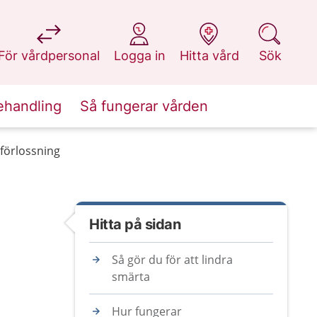
på 1177.se
på 1177.se
på 1177.se
på 1177.se
För vårdpersonal
Logga in
Hitta vård
Sök
ehandling
Så fungerar vården
förlossning
Hitta på sidan
Så gör du för att lindra
smärta
Hur fungerar