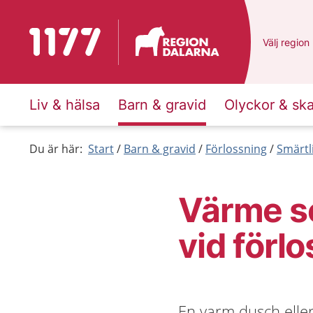
Till startsidan för 1177
Du har val
Välj
en ann
region
Liv & hälsa
Barn & gravid
Olyckor & sk
Du är här:
Start
Barn & gravid
Förlossning
Smärtl
Värme s
vid förl
En varm dusch elle