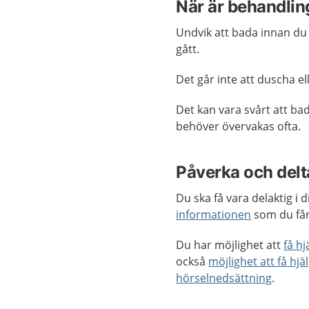
När är behandlin
Undvik att bada innan du
gått.
Det går inte att duscha e
Det kan vara svårt att ba
behöver övervakas ofta.
Påverka och delta
Du ska få vara delaktig i
informationen
som du får
Du har möjlighet att
få h
också
möjlighet att få hjä
hörselnedsättning
.