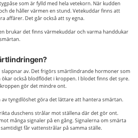
 tygpåse som är fylld med hela vetekorn. När kudden
och de håller värmen en stund. Vetekuddar finns att
ra affärer. Det går också att sy egna.
gen brukar det finns värmekuddar och varma handdukar
 smärtan.
rtlindringen?
 slappnar av. Det frigörs smärtlindrande hormoner som
ökar också blodflödet i kroppen. I blodet finns det syre.
 kroppen gör det mindre ont.
n av tyngdlöshet göra det lättare att hantera smärtan.
rikta duschens strålar mot ställena där det gör ont.
 emot många signaler på en gång. Signalerna om smärta
 samtidigt får vattenstrålar på samma ställe.