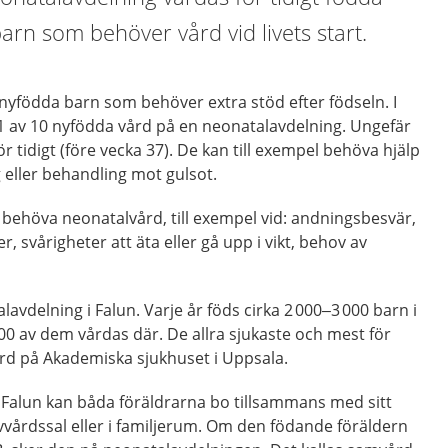
rn som behöver vård vid livets start.
nyfödda barn som behöver extra stöd efter födseln. I
1 av 10 nyfödda vård på en neonatalavdelning. Ungefär
r tidigt (före vecka 37). De kan till exempel behöva hjälp
eller behandling mot gulsot.
 behöva neonatalvård, till exempel vid: andningsbesvär,
r, svårigheter att äta eller gå upp i vikt, behov av
lavdelning i Falun. Varje år föds cirka 2 000–3 000 barn i
0 av dem vårdas där. De allra sjukaste och mest för
ård på Akademiska sjukhuset i Uppsala.
 Falun kan båda föräldrarna bo tillsammans med sitt
vvårdssal eller i familjerum. Om den födande föräldern