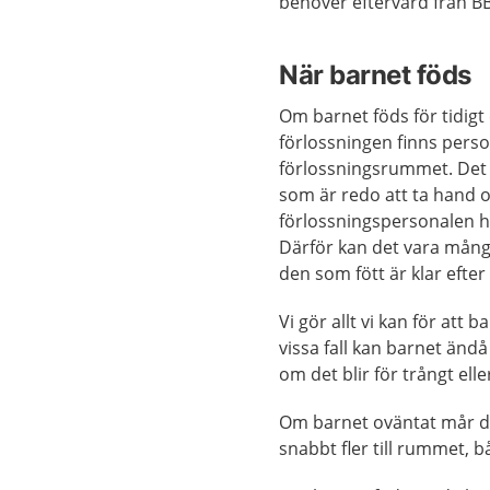
behöver eftervård från B
När barnet föds
Om barnet föds
för tidig
förlossningen
finns perso
förlossningsrummet. Det 
som är redo att ta hand o
förlossningspersonalen h
Därför kan det vara mång
den som fött är klar efter
Vi gör allt vi kan för att 
vissa fall kan barnet ändå
om det blir för trångt ell
Om barnet oväntat mår d
snabbt fler till rummet,