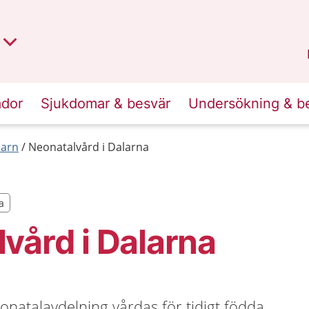
t region
an
Dalarna
.
ador
Sjukdomar & besvär
Undersökning & b
barn
Neonatalvård i Dalarna
a
a
vård i Dalarna
eonatalavdelning vårdas för tidigt födda