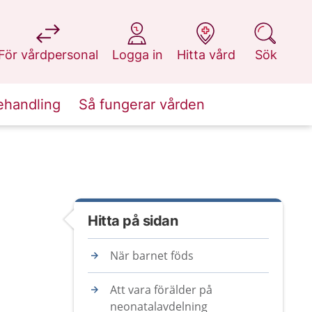
på 1177.se
på 1177.se
på 1177.se
på 1177.se
För vårdpersonal
Logga in
Hitta vård
Sök
ehandling
Så fungerar vården
Hitta på sidan
När barnet föds
Att vara förälder på
neonatalavdelning