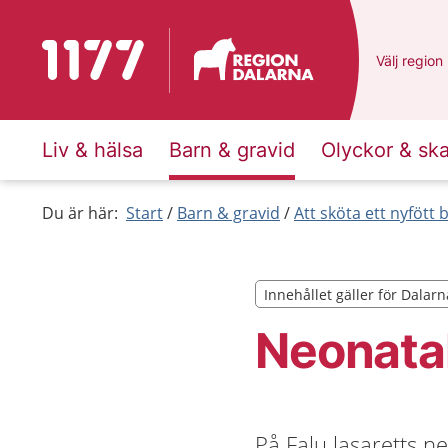
Till startsidan för 1177
Du har val
Välj
en ann
region
Liv & hälsa
Barn & gravid
Olyckor & sk
Du är här:
Start
Barn & gravid
Att sköta ett nyfött 
Innehållet gäller för Dalarn
Innehållet gäller för Dalarn
Neonatal
På Falu lasaretts n