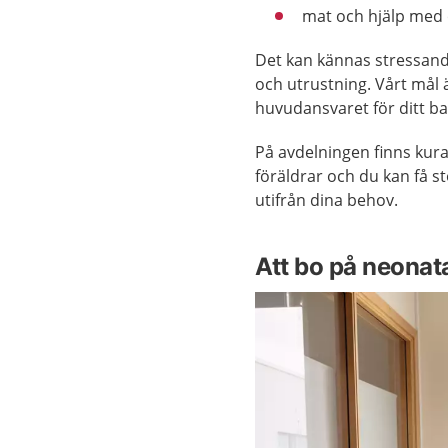
mat och hjälp med
Det kan kännas stressande
och utrustning. Vårt mål ä
huvudansvaret för ditt b
På avdelningen finns kura
föräldrar och du kan få s
utifrån dina behov.
Att bo på neonat