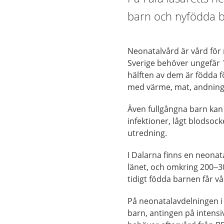
barn och nyfödda ba
Neonatalvård är vård för 
Sverige behöver ungefär 
hälften av dem är födda fö
med värme, mat, andning 
Även fullgångna barn kan
infektioner, lågt blodsocke
utredning.
I Dalarna finns en neonata
länet, och omkring 200–30
tidigt födda barnen får v
På neonatalavdelningen i
barn, antingen på intensi