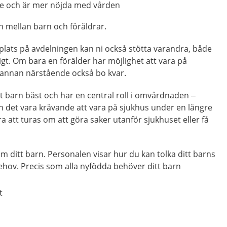
re
och är mer nöjda med vården
n mellan barn och föräldrar.
plats på avdelningen
kan ni också stötta varandra, både
igt.
Om bara en förälder har möjlighet att vara på
 annan närstående också bo kvar.
t barn bäst och har en central roll i omvårdnaden –
n det vara krävande att vara på sjukhus under en längre
bra att turas om
att göra saker utanför sjukhuset
eller få
om ditt barn. Personalen visar hur du kan tolka ditt barns
ehov. Precis som alla nyfödda behöver ditt barn
t