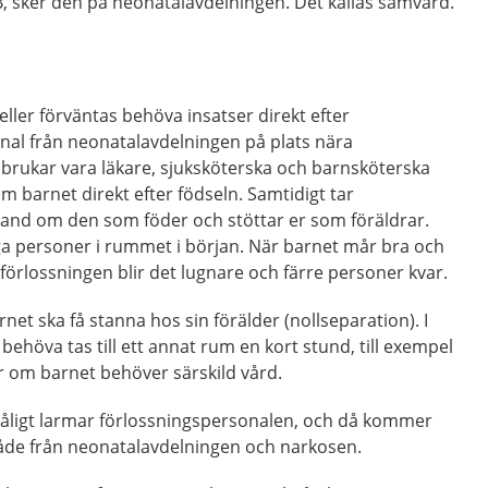
B, sker den på neonatalavdelningen. Det kallas samvård.
t eller förväntas behöva insatser direkt efter
nal från neonatalavdelningen på plats nära
brukar vara läkare, sjuksköterska och barnsköterska
m barnet direkt efter födseln. Samtidigt tar
and om den som föder och stöttar er som föräldrar.
a personer i rummet i början. När barnet mår bra och
 förlossningen blir det lugnare och färre personer kvar.
barnet ska få stanna hos sin förälder (nollseparation). I
 behöva tas till ett annat rum en kort stund, till exempel
er om barnet behöver särskild vård.
åligt larmar förlossningspersonalen, och då kommer
 både från neonatalavdelningen och narkosen.