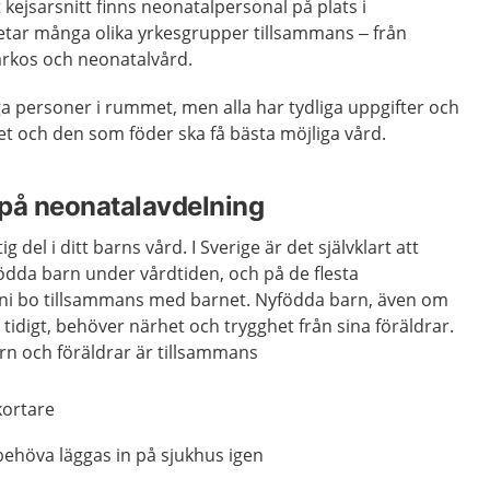
ejsarsnitt finns neonatalpersonal på plats i
etar många olika yrkesgrupper tillsammans – från
arkos och neonatalvård.
a personer i rummet, men alla har tydliga uppgifter och
et och den som föder ska få bästa möjliga vård.
r på neonatalavdelning
g del i ditt barns vård. I Sverige är det självklart att
ödda barn under vårdtiden, och på de flesta
 ni bo tillsammans med barnet. Nyfödda barn, även om
r tidigt, behöver närhet och trygghet från sina föräldrar.
arn och föräldrar är tillsammans
kortare
behöva läggas in på sjukhus igen