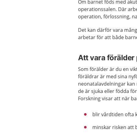
Om barnet föds med akut k
operationssalen. Där arb
operation, förlossning, n
Det kan därför vara mång
arbetar för att både barn
Att vara förälde
Som förälder är du en vikti
föräldrar är med sina nyf
neonatalavdelningar kan
de är sjuka eller födda fö
Forskning visar att när b
blir vårdtiden ofta 
minskar risken att 