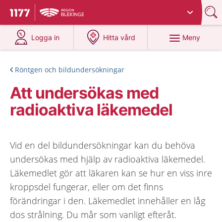
Du har valt region
Blekinge
.
Till startsidan för 1177
på 1177.se
på 1177.se
Meny
Logga in
Hitta vård
Röntgen och bildundersökningar
Att undersökas med
radioaktiva läkemedel
Vid en del bildundersökningar kan du behöva
undersökas med hjälp av radioaktiva läkemedel.
Läkemedlet gör att läkaren kan se hur en viss inre
kroppsdel fungerar, eller om det finns
förändringar i den. Läkemedlet innehåller en låg
dos strålning. Du mår som vanligt efteråt.