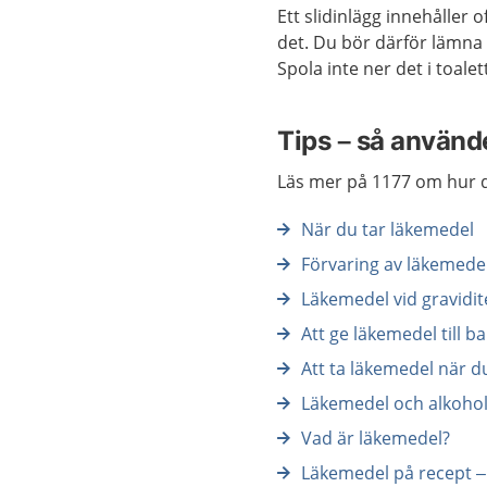
Ett slidinlägg innehåller
det. Du bör därför lämna i
Spola inte ner det i toalet
Tips – så använde
Läs mer på 1177 om hur d
När du tar läkemedel
Förvaring av läkemede
Läkemedel vid gravidi
Att ge läkemedel till b
Att ta läkemedel när d
Läkemedel och alkoho
Vad är läkemedel?
Läkemedel på recept –