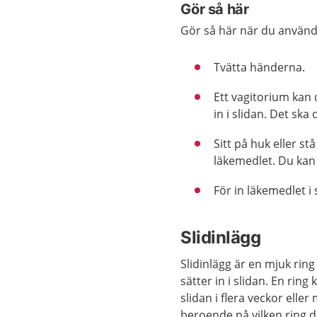
Gör så här
Gör så här när du använd
Tvätta händerna.
Ett vagitorium kan d
in i slidan. Det sk
Sitt på huk eller st
läkemedlet. Du kan
För in läkemedlet i
Slidinlägg
Slidinlägg är en mjuk rin
sätter in i slidan. En ring k
slidan i flera veckor elle
beroende på vilken ring 