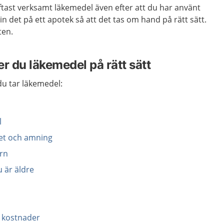
 oftast verksamt läkemedel även efter att du har använt
n det på ett apotek så att det tas om hand på rätt sätt.
ten.
r du läkemedel på rätt sätt
u tar läkemedel:
l
tet och amning
arn
u är äldre
l
 kostnader