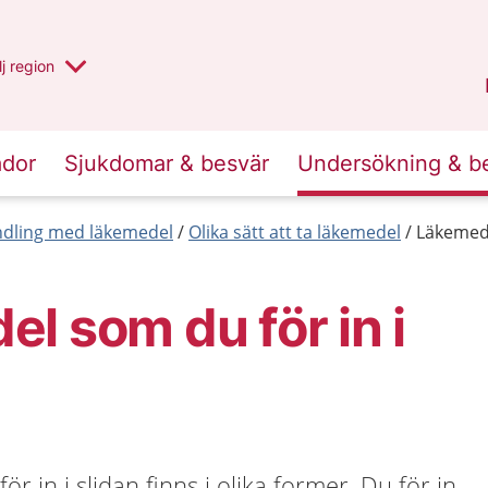
 har valt region
j
en annan
region
Blekinge
.
ador
Sjukdomar & besvär
Undersökning & b
dling med läkemedel
Olika sätt att ta läkemedel
Läkemede
l som du för in i
 in i slidan finns i olika former. Du för in