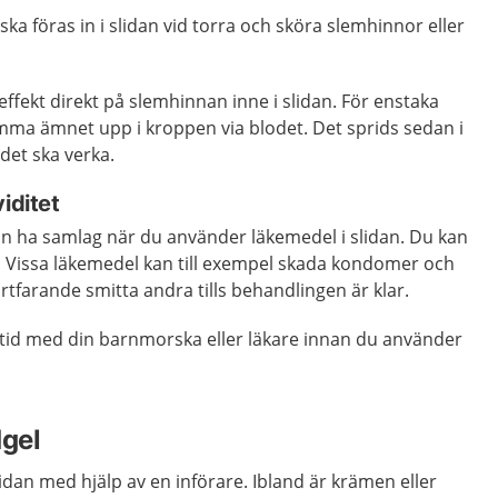
ka föras in i slidan vid torra och sköra slemhinnor eller
effekt direkt på slemhinnan inne i slidan. För enstaka
mma ämnet upp i kroppen via blodet. Det sprids sedan i
 det ska verka.
iditet
an ha samlag när du använder läkemedel i slidan. Du kan
k. Vissa läkemedel kan till exempel skada kondomer och
rtfarande smitta andra tills behandlingen är klar.
lltid med din barnmorska eller läkare innan du använder
dgel
lidan med hjälp av en införare. Ibland är krämen eller