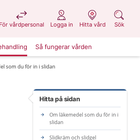
på 1177.se
på 1177.se
på 1177.se
på 1177.se
För vårdpersonal
Logga in
Hitta vård
Sök
ehandling
Så fungerar vården
l som du för in i slidan
Hitta på sidan
Om läkemedel som du för in i
slidan
Slidkräm och slidgel