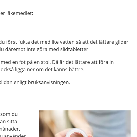
er läkemedlet:
u först fukta det med lite vatten så att det lättare glider
a du däremot inte göra med slidtabletter.
å med en fot på en stol. Då är det lättare att föra in
 också ligga ner om det känns bättre.
 slidan enligt bruksanvisningen.
g som du
an sitta i
r månader,
du använder.