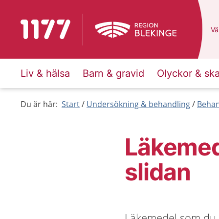
Till startsidan för 1177
Du
Väl
Liv & hälsa
Barn & gravid
Olyckor & sk
Du är här:
Start
Undersökning & behandling
Behan
Läkemede
slidan
Läkemedel som du för