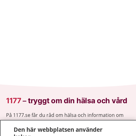
1177
–
tryggt om din hälsa och vård
På 1177.se får du råd om hälsa och information om
sjukdomar och vilka mottagningar du kan kontakta.
Den här webbplatsen använder
Logga in för att läsa din journal och göra dina