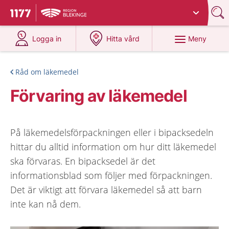
Du har valt region
Blekinge
.
Till startsidan för 1177
på 1177.se
på 1177.se
Meny
Logga in
Hitta vård
Råd om läkemedel
Förvaring av läkemedel
På läkemedelsförpackningen eller i bipacksedeln
hittar du alltid information om hur ditt läkemedel
ska förvaras. En bipacksedel är det
informationsblad som följer med förpackningen.
Det är viktigt att förvara läkemedel så att barn
inte kan nå dem.