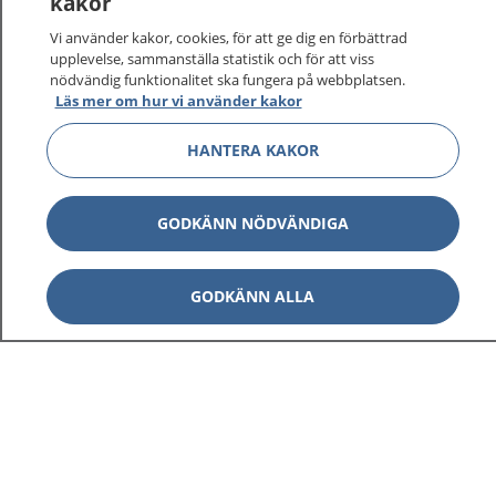
kakor
vårdärenden. Ring telefonnummer 1177 för
sjukvårdsrådgivning dygnet runt.
Vi använder kakor, cookies, för att ge dig en förbättrad
1177 ger dig råd när du vill må bättre.
upplevelse, sammanställa statistik och för att viss
nödvändig funktionalitet ska fungera på webbplatsen.
Läs mer om hur vi använder kakor
HANTERA KAKOR
Visa inn
1177 på flera språk
GODKÄNN NÖDVÄNDIGA
Visa inn
Om 1177
GODKÄNN ALLA
Visa inn
Kontakt
Behandling av personuppgifter
Hantering av kakor