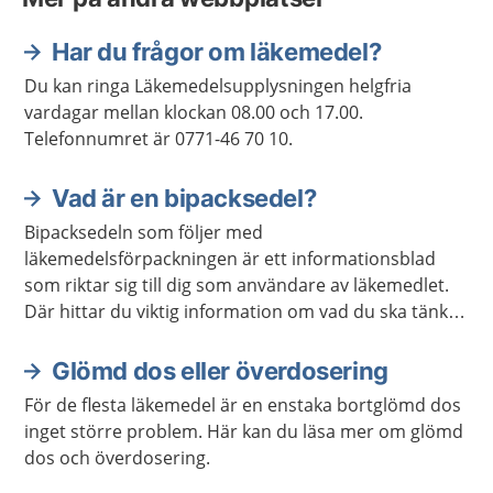
Har du frågor om läkemedel?
Du kan ringa Läkemedelsupplysningen helgfria
vardagar mellan klockan 08.00 och 17.00.
Telefonnumret är 0771-46 70 10.
Vad är en bipacksedel?
Bipacksedeln som följer med
läkemedelsförpackningen är ett informationsblad
som riktar sig till dig som användare av läkemedlet.
Där hittar du viktig information om vad du ska tänka
på när du använder ditt läkemedel. Här kan du läsa
om bipacksedlar.
Glömd dos eller överdosering
För de flesta läkemedel är en enstaka bortglömd dos
inget större problem. Här kan du läsa mer om glömd
dos och överdosering.