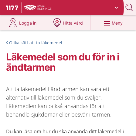
Du har valt region
Blekinge
.
Till startsidan för 1177
på 1177.se
på 1177.se
Meny
Logga in
Hitta vård
Olika sätt att ta läkemedel
Läkemedel som du för in i
ändtarmen
Att ta läkemedel i ändtarmen kan vara ett
alternativ till läkemedel som du sväljer.
Läkemedlen kan också användas för att
behandla sjukdomar eller besvär i tarmen.
Du kan läsa om hur du ska använda ditt läkemedel i