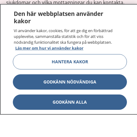
sjukdomar och vilka mottagningar du kan kontakta.
Logga in för att läsa din journal och göra dina
Den här webbplatsen använder
vårdärenden. Ring telefonnummer 1177 för
kakor
sjukvårdsrådgivning dygnet runt.
Vi använder kakor, cookies, för att ge dig en förbättrad
1177 ger dig råd när du vill må bättre.
upplevelse, sammanställa statistik och för att viss
nödvändig funktionalitet ska fungera på webbplatsen.
Läs mer om hur vi använder kakor
HANTERA KAKOR
Visa inn
1177 på flera språk
GODKÄNN NÖDVÄNDIGA
Visa inn
Om 1177
GODKÄNN ALLA
Visa inn
Kontakt
Behandling av personuppgifter