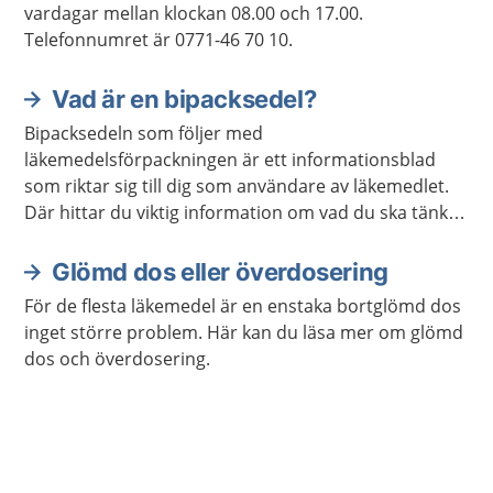
vardagar mellan klockan 08.00 och 17.00.
Telefonnumret är 0771-46 70 10.
Vad är en bipacksedel?
Bipacksedeln som följer med
läkemedelsförpackningen är ett informationsblad
som riktar sig till dig som användare av läkemedlet.
Där hittar du viktig information om vad du ska tänka
på när du använder ditt läkemedel. Här kan du läsa
om bipacksedlar.
Glömd dos eller överdosering
För de flesta läkemedel är en enstaka bortglömd dos
inget större problem. Här kan du läsa mer om glömd
dos och överdosering.