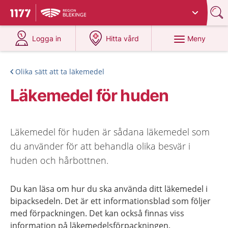
Du har valt region
Blekinge
.
Till startsidan för 1177
på 1177.se
på 1177.se
Meny
Logga in
Hitta vård
Olika sätt att ta läkemedel
Läkemedel för huden
Läkemedel för huden är sådana läkemedel som
du använder för att behandla olika besvär i
huden och hårbottnen.
Du kan läsa om hur du ska använda ditt läkemedel i
bipacksedeln. Det är ett informationsblad som följer
med förpackningen. Det kan också finnas viss
information på läkemedelsförpackningen.