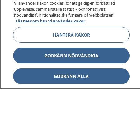
sjukvårdsrådgivning dygnet runt.
Vi använder kakor, cookies, för att ge dig en förbättrad
upplevelse, sammanställa statistik och för att viss
1177 ger dig råd när du vill må bättre.
nödvändig funktionalitet ska fungera på webbplatsen.
Läs mer om hur vi använder kakor
HANTERA KAKOR
Visa inn
1177 på flera språk
GODKÄNN NÖDVÄNDIGA
Visa inn
Om 1177
GODKÄNN ALLA
Visa inn
Kontakt
Behandling av personuppgifter
Hantering av kakor