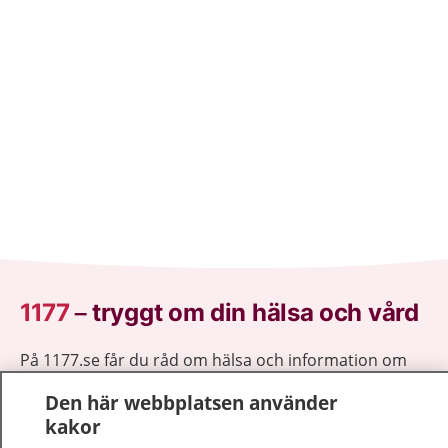
1177
–
tryggt om din hälsa och vård
På 1177.se får du råd om hälsa och information om
sjukdomar och vilka mottagningar du kan kontakta.
Den här webbplatsen använder
Logga in för att läsa din journal och göra dina
kakor
vårdärenden. Ring telefonnummer 1177 för