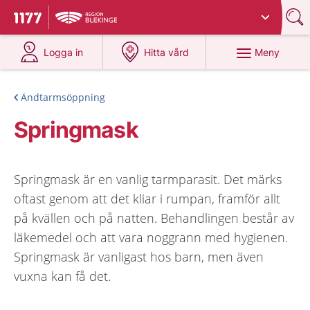
Du har valt region
Blekinge
.
Till startsidan för 1177
på 1177.se
på 1177.se
Meny
Logga in
Hitta vård
Ändtarmsöppning
Springmask
Springmask är en vanlig tarmparasit. Det märks
oftast genom att det kliar i rumpan, framför allt
på kvällen och på natten. Behandlingen består av
läkemedel och att vara noggrann med hygienen.
Springmask är vanligast hos barn, men även
vuxna kan få det.