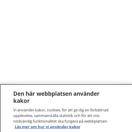
Den här webbplatsen använder
1177
–
tryggt om din hälsa och vård
kakor
Vi använder kakor, cookies, för att ge dig en förbättrad
På 1177.se får du råd om hälsa och information om
upplevelse, sammanställa statistik och för att viss
sjukdomar och vilka mottagningar du kan kontakta.
nödvändig funktionalitet ska fungera på webbplatsen.
Logga in för att läsa din journal och göra dina
Läs mer om hur vi använder kakor