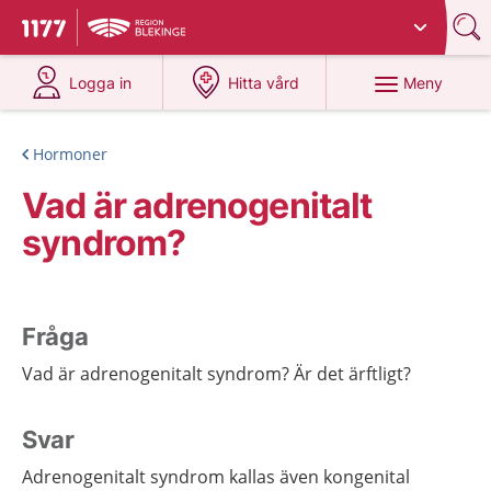
Du har valt region
Blekinge
.
Till startsidan för 1177
på 1177.se
på 1177.se
Meny
Logga in
Hitta vård
Hormoner
Vad är adrenogenitalt
syndrom?
Fråga
Vad är adrenogenitalt syndrom? Är det ärftligt?
Svar
Adrenogenitalt syndrom kallas även kongenital