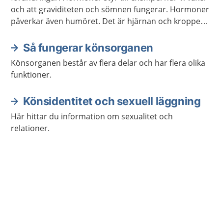
och att graviditeten och sömnen fungerar. Hormoner
påverkar även humöret. Det är hjärnan och kroppen
som meddelar hormonsystemet vilka hormon som
behöver bildas.
Så fungerar könsorganen
Könsorganen består av flera delar och har flera olika
funktioner.
Könsidentitet och sexuell läggning
Här hittar du information om sexualitet och
relationer.