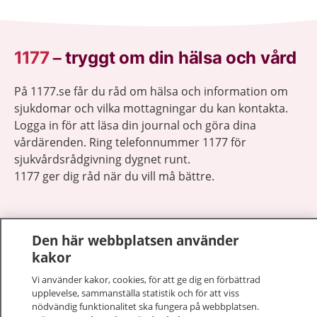
1177
–
tryggt om din hälsa och vård
På 1177.se får du råd om hälsa och information om
sjukdomar och vilka mottagningar du kan kontakta.
Logga in för att läsa din journal och göra dina
vårdärenden. Ring telefonnummer 1177 för
sjukvårdsrådgivning dygnet runt.
1177 ger dig råd när du vill må bättre.
Den här webbplatsen använder
kakor
Visa inn
1177 på flera språk
Vi använder kakor, cookies, för att ge dig en förbättrad
upplevelse, sammanställa statistik och för att viss
Visa inn
nödvändig funktionalitet ska fungera på webbplatsen.
Om 1177