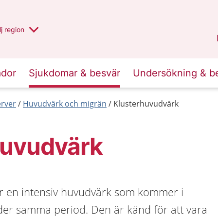
 har valt region
j
en annan
region
Blekinge
.
ador
Sjukdomar & besvär
Undersökning & b
erver
Huvudvärk och migrän
Klusterhuvudvärk
huvudvärk
r en intensiv huvudvärk som kommer i
er samma period. Den är känd för att vara