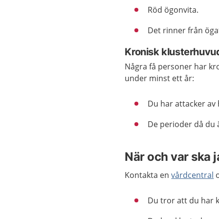
Röd ögonvita.
Det rinner från öga
Kronisk klusterhuvu
Några få personer har kro
under minst ett år:
Du har attacker av
De perioder då du ä
När och var ska 
Kontakta en
vårdcentral
o
Du tror att du har 