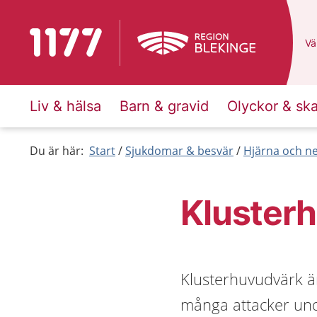
Till startsidan för 1177
Du
Väl
Liv & hälsa
Barn & gravid
Olyckor & sk
Du är här:
Start
Sjukdomar & besvär
Hjärna och n
Kluster
Klusterhuvudvärk ä
många attacker und