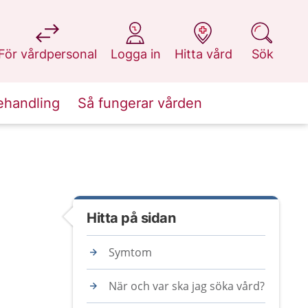
på 1177.se
på 1177.se
på 1177.se
på 1177.se
För vårdpersonal
Logga in
Hitta vård
Sök
ehandling
Så fungerar vården
Hitta på sidan
Symtom
När och var ska jag söka vård?