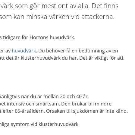
ärk som gör mest ont av alla. Det finns
 som kan minska värken vid attackerna.
s tidigare för Hortons huvudvärk.
per av
huvudvärk
. Du behöver få en bedömning av en
att det är klusterhuvudvärk du har. Det är viktigt för att
anligtvis när du är mellan 20 och 40 år.
et intensiv och smärtsam. Den brukar bli mindre
lt efter 65-årsåldern. Orsaken till sjukdomen är inte känd.
nliga symtom vid klusterhuvudvärk: