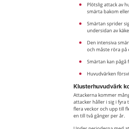
Plötslig attack av 
smärta bakom eller 
Smärtan sprider sig 
undersidan av käk
Den intensiva smärt
och måste röra på d
Smärtan kan pågå f
Huvudvärken försvi
Klusterhuvudvärk ko
Attackerna kommer många 
attacker håller i sig i fyr
flera veckor och upp til
en till två gånger per år.
Under perioderna med at