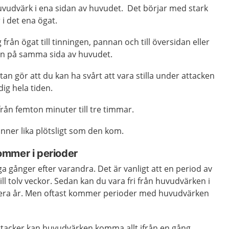
huvudvärk i ena sidan av huvudet. Det börjar med stark
i det ena ögat.
från ögat till tinningen, pannan och till översidan eller
en på samma sida av huvudet.
an gör att du kan ha svårt att vara stilla under attacken
ig hela tiden.
rån femton minuter till tre timmar.
nner lika plötsligt som den kom.
mmer i perioder
gånger efter varandra. Det är vanligt att en period av
a till tolv veckor. Sedan kan du vara fri från huvudvärken i
l flera år. Men oftast kommer perioder med huvudvärken
tacker kan huvudvärken komma allt ifrån en gång