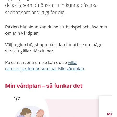
delaktig som du önskar och kunna påverka
sådant som är viktigt för dig.
På den här sidan kan du se ett bildspel och läsa mer
om Min vårdplan.
Välj region högst upp på sidan för att se om något
särskilt gäller där du bor.
På cancercentrum.se kan du se
vilka
cancersjukdomar som har Min vårdplan
.
Min vårdplan – så funkar det
Bild
1
Bild
1
1
/
7