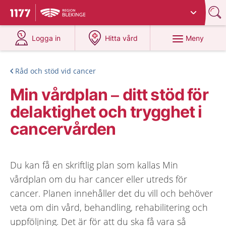
Du har valt region
Blekinge
.
Till startsidan för 1177
på 1177.se
på 1177.se
Meny
Logga in
Hitta vård
Råd och stöd vid cancer
Min vårdplan – ditt stöd för
delaktighet och trygghet i
cancervården
Du kan få en skriftlig plan som kallas Min
vårdplan om du har cancer eller utreds för
cancer. Planen innehåller det du vill och behöver
veta om din vård, behandling, rehabilitering och
uppföljning. Det är för att du ska få vara så