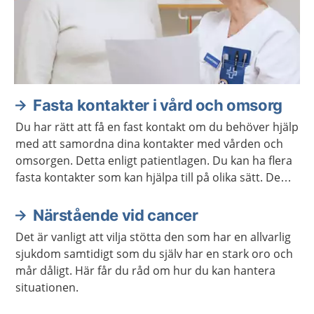
Fasta kontakter i vård och omsorg
Du har rätt att få en fast kontakt om du behöver hjälp
med att samordna dina kontakter med vården och
omsorgen. Detta enligt patientlagen. Du kan ha flera
fasta kontakter som kan hjälpa till på olika sätt. De
ska samarbeta så att du får en mer sammanhållen
vård och omsorg.
Närstående vid cancer
Det är vanligt att vilja stötta den som har en allvarlig
sjukdom samtidigt som du själv har en stark oro och
mår dåligt. Här får du råd om hur du kan hantera
situationen.