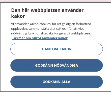
Den här webbplatsen använder
Visa inn
1177 på flera språk
kakor
Vi använder kakor, cookies, för att ge dig en förbättrad
Visa inn
Om 1177
upplevelse, sammanställa statistik och för att viss
nödvändig funktionalitet ska fungera på webbplatsen.
Visa inn
Läs mer om hur vi använder kakor
Kontakt
HANTERA KAKOR
Behandling av personuppgifter
GODKÄNN NÖDVÄNDIGA
Hantering av kakor
GODKÄNN ALLA
Inställningar för kakor
1177 – en tjänst från
Inera.