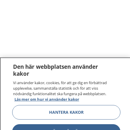
Den här webbplatsen använder
kakor
1177
–
tryggt om din hälsa och vård
Vi använder kakor, cookies, för att ge dig en förbättrad
upplevelse, sammanställa statistik och för att viss
På 1177.se får du råd om hälsa och information om
nödvändig funktionalitet ska fungera på webbplatsen.
sjukdomar och vilka mottagningar du kan kontakta.
Läs mer om hur vi använder kakor
Logga in för att läsa din journal och göra dina
vårdärenden. Ring telefonnummer 1177 för
HANTERA KAKOR
sjukvårdsrådgivning dygnet runt.
1177 ger dig råd när du vill må bättre.