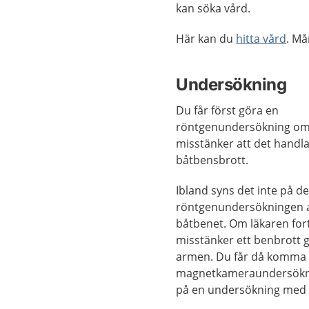
kan söka vård.
Här kan du
hitta vård
. M
Undersökning
Du får först göra en
röntgenundersökning om
misstänker att det handl
båtbensbrott.
Ibland syns det inte på d
röntgenundersökningen a
båtbenet. Om läkaren for
misstänker ett benbrott gi
armen. Du får då komma ti
magnetkameraundersökning
på en undersökning med