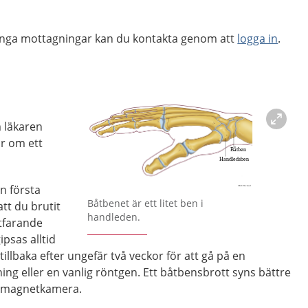
ånga mottagningar kan du kontakta genom att
logga in
.
 läkaren
ar om ett
en första
Förstora bilden
Båtbenet är ett litet ben i
tt du brutit
handleden.
tfarande
psas alltid
llbaka efter ungefär två veckor för att gå på en
 eller en vanlig röntgen. Ett båtbensbrott syns bättre
 magnetkamera.