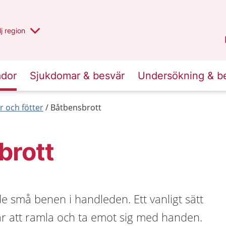
 har valt region
j
en annan
region
Blekinge
.
ador
Sjukdomar & besvär
Undersökning & b
 och fötter
Båtbensbrott
brott
de små benen i handleden. Ett vanligt sätt
är att ramla och ta emot sig med handen.