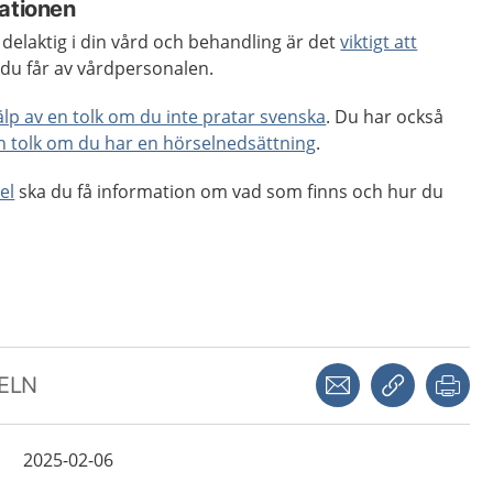
mationen
 delaktig i din vård och behandling är det
viktigt att
du får av vårdpersonalen.
jälp av en tolk om du inte pratar svenska
. Du har också
en tolk om du har en hörselnedsättning
.
el
ska du få information om vad som finns och hur du
Dela via mejl
Kopiera län
Skr
KELN
2025-02-06