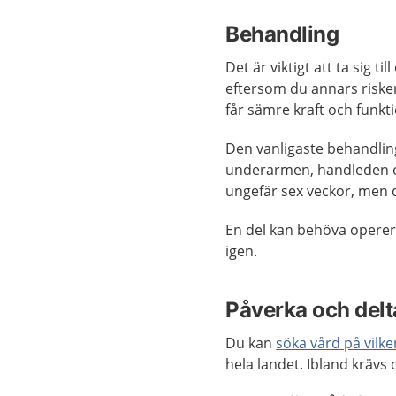
Behandling
Det är viktigt att ta sig t
eftersom du annars riskera
får sämre kraft och funkt
Den vanligaste behandlin
underarmen, handleden o
ungefär sex veckor, men de
En del kan behöva opereras
igen.
Påverka och delta
Du kan
söka vård på vilk
hela landet. Ibland krävs