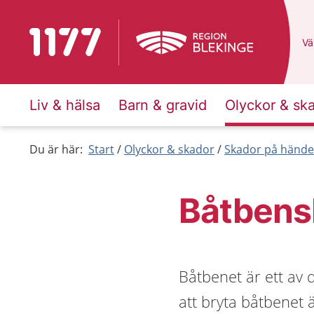
Till startsidan för 1177
Du
Väl
Liv & hälsa
Barn & gravid
Olyckor & sk
Du är här:
Start
Olyckor & skador
Skador på händer
Båtbens
Båtbenet är ett av 
att bryta båtbenet 