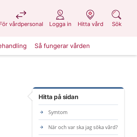
på 1177.se
på 1177.se
på 1177.se
på 1177.se
För vårdpersonal
Logga in
Hitta vård
Sök
ehandling
Så fungerar vården
Hitta på sidan
Symtom
När och var ska jag söka vård?