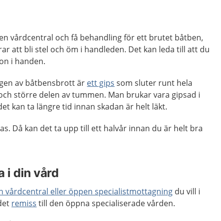
ill en vårdcentral och få behandling för ett brutet båtben,
r att bli stel och öm i handleden. Det kan leda till att du
ion i handen.
gen av båtbensbrott är
ett gips
som sluter runt hela
ch större delen av tummen. Man brukar vara gipsad i
t kan ta längre tid innan skadan är helt läkt.
. Då kan det ta upp till ett halvår innan du är helt bra
 i din vård
en vårdcentral eller öppen specialistmottagning
du vill i
 det
remiss
till den öppna specialiserade vården.