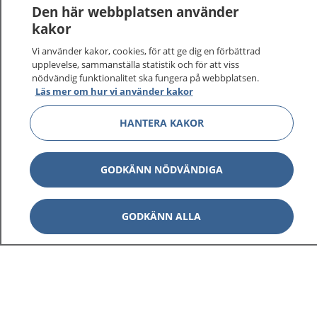
Logga in för att läsa din journal och göra dina
Den här webbplatsen använder
vårdärenden. Ring telefonnummer 1177 för
kakor
sjukvårdsrådgivning dygnet runt.
Vi använder kakor, cookies, för att ge dig en förbättrad
1177 ger dig råd när du vill må bättre.
upplevelse, sammanställa statistik och för att viss
nödvändig funktionalitet ska fungera på webbplatsen.
Läs mer om hur vi använder kakor
HANTERA KAKOR
Visa inn
1177 på flera språk
GODKÄNN NÖDVÄNDIGA
Visa inn
Om 1177
GODKÄNN ALLA
Visa inn
Kontakt
Behandling av personuppgifter