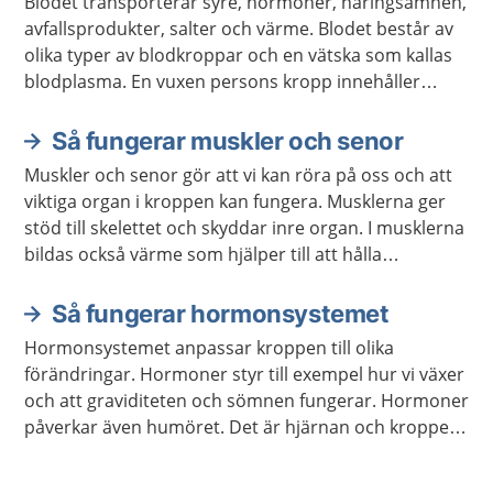
Blodet transporterar syre, hormoner, näringsämnen,
avfallsprodukter, salter och värme. Blodet består av
olika typer av blodkroppar och en vätska som kallas
blodplasma. En vuxen persons kropp innehåller
ungefär fem liter blod.
Så fungerar muskler och senor
Muskler och senor gör att vi kan röra på oss och att
viktiga organ i kroppen kan fungera. Musklerna ger
stöd till skelettet och skyddar inre organ. I musklerna
bildas också värme som hjälper till att hålla
kroppstemperaturen på en lagom nivå.
Så fungerar hormonsystemet
Hormonsystemet anpassar kroppen till olika
förändringar. Hormoner styr till exempel hur vi växer
och att graviditeten och sömnen fungerar. Hormoner
påverkar även humöret. Det är hjärnan och kroppen
som meddelar hormonsystemet vilka hormon som
behöver bildas.