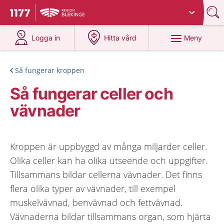
Du har valt region
Blekinge
.
Till startsidan för 1177
på 1177.se
på 1177.se
Meny
Logga in
Hitta vård
Så fungerar kroppen
Så fungerar celler och
vävnader
Kroppen är uppbyggd av många miljarder celler.
Olika celler kan ha olika utseende och uppgifter.
Tillsammans bildar cellerna vävnader. Det finns
flera olika typer av vävnader, till exempel
muskelvävnad, benvävnad och fettvävnad.
Vävnaderna bildar tillsammans organ, som hjärta