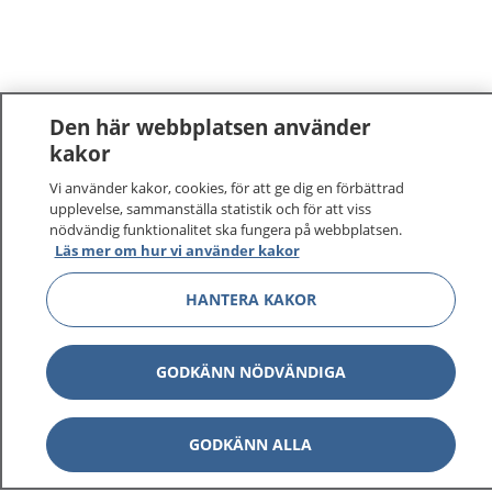
Den här webbplatsen använder
kakor
1177
–
tryggt om din hälsa och vård
Vi använder kakor, cookies, för att ge dig en förbättrad
upplevelse, sammanställa statistik och för att viss
nödvändig funktionalitet ska fungera på webbplatsen.
På 1177.se får du råd om hälsa och information om
Läs mer om hur vi använder kakor
sjukdomar och vilka mottagningar du kan kontakta.
Logga in för att läsa din journal och göra dina
HANTERA KAKOR
vårdärenden. Ring telefonnummer 1177 för
sjukvårdsrådgivning dygnet runt.
GODKÄNN NÖDVÄNDIGA
1177 ger dig råd när du vill må bättre.
GODKÄNN ALLA