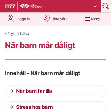
Du har valt region
Blekinge
.
Till startsidan för 1177
på 1177.se
på 1177.se
Meny
Logga in
Hitta vård
Psykisk hälsa
När barn mår dåligt
Innehåll - När barn mår dåligt
När barn far illa
Stress hos barn