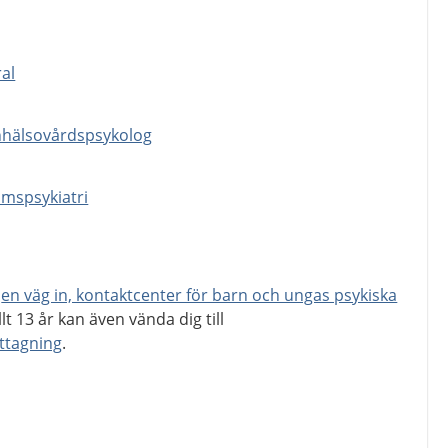
al
nhälsovårdspsykolog
mspsykiatri
t
en väg in, kontaktcenter för barn och ungas psykiska
lt 13 år kan även vända dig till
tagning
.