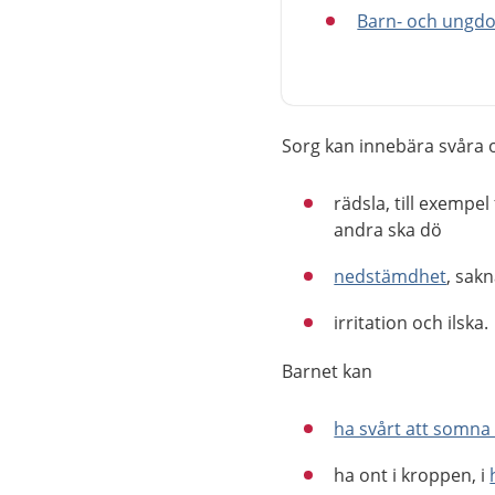
Barn- och ungdo
Sorg kan innebära svåra o
rädsla, till exempel
andra ska dö
nedstämdhet
, sak
irritation och ilska.
Barnet kan
ha svårt att somn
ha ont i kroppen, i