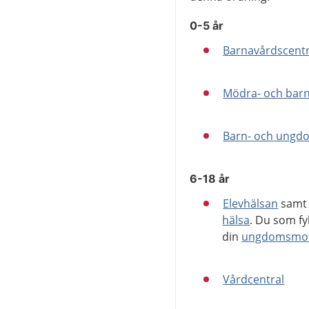
0-5 år
Barnavårdscentr
Mödra- och bar
Barn- och ungdo
6-18 år
Elevhälsan
sam
hälsa
. Du som fyl
din
ungdomsmot
Vårdcentral