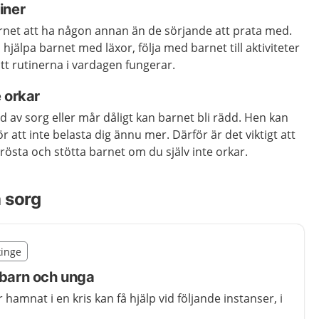
iner
arnet att ha någon annan än de sörjande att prata med.
hjälpa barnet med läxor, följa med barnet till aktiviteter
 att rutinerna i vardagen fungerar.
 orkar
av sorg eller mår dåligt kan barnet bli rädd. Hen kan
ör att inte belasta dig ännu mer. Därför är det viktigt att
rösta och stötta barnet om du själv inte orkar.
a sorg
illägget från region Blekinge
kinge
egion Blekinge
 barn och unga
amnat i en kris kan få hjälp vid följande instanser, i