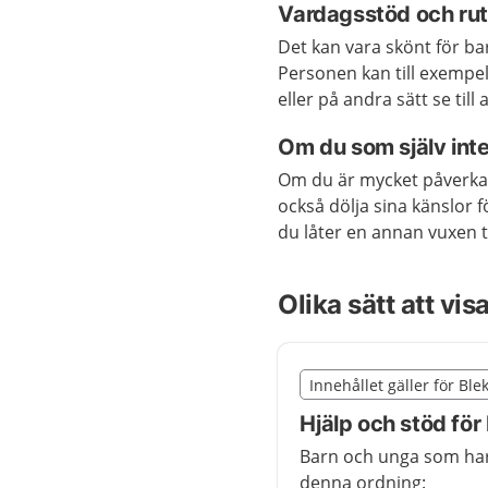
Vardagsstöd och rut
Det kan vara skönt för b
Personen kan till exempel 
eller på andra sätt se till
Om du som själv inte
Om du är mycket påverkad 
också dölja sina känslor f
du låter en annan vuxen t
Olika sätt att vis
Slut på det regionala t
Innehållet gäller för Ble
Nedan innehåll gäller r
Hjälp och stöd för
Barn och unga som har h
denna ordning: