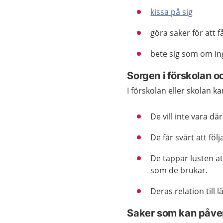
kissa på sig
göra saker för att
bete sig som om in
Sorgen i förskolan o
I förskolan eller skolan k
De vill inte vara där
De får svårt att fö
De tappar lusten at
som de brukar.
Deras relation till
Saker som kan påver