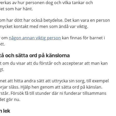
verkas av hur personen dog och vilka tankar och
det som har hänt.
 som har dött har också betydelse. Det kan vara en person
mycket kontakt med men som ändå var viktig.
av om
någon annan viktig person
kan finnas för barnet i
tt.
stå och sätta ord på känslorna
t om du visar att du förstår och accepterar att man kan
gt.
t att hitta andra sätt att uttrycka sin sorg, till exempel
örjar slåss. Hjälp hen genom att sätta ord på känslan.
rstår. Försök få till stunder där ni funderar tillsammans
det gör nu.
h lek