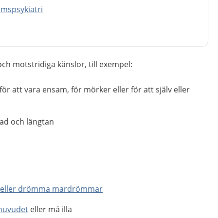
mspsykiatri
ch motstridiga känslor, till exempel:
 för att vara ensam, för mörker eller för att själv eller
nad och längtan
a eller drömma mardrömmar
huvudet
eller må illa