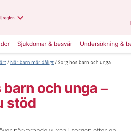
 har valt region
j
en annan
region
Blekinge
.
ador
Sjukdomar & besvär
Undersökning & b
årt
När barn mår dåligt
Sorg hos barn och unga
 barn och unga –
u stöd
ver närvarande vuxna i sorgen efter en