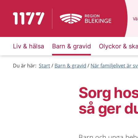
Till startsidan för 1177
Du
Väl
Liv & hälsa
Barn & gravid
Olyckor & sk
Du är här:
Start
Barn & gravid
När familjelivet är sv
Sorg hos
så ger d
Barn och unga behö