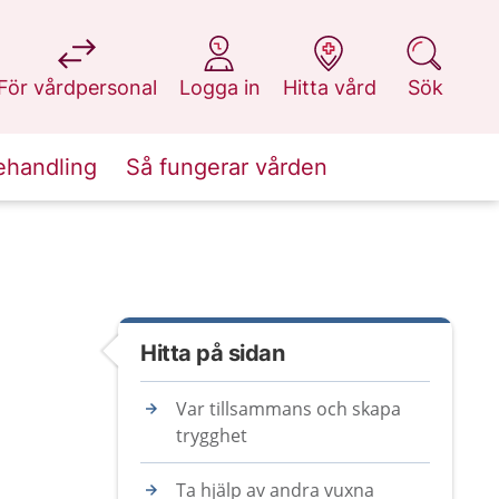
på 1177.se
på 1177.se
på 1177.se
på 1177.se
För vårdpersonal
Logga in
Hitta vård
Sök
ehandling
Så fungerar vården
Hitta på sidan
Var tillsammans och skapa
trygghet
Ta hjälp av andra vuxna