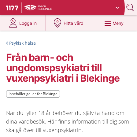
Du har valt region
Blekinge
.
Till startsidan för 1177
på 1177.se
på 1177.se
Meny
Logga in
Hitta vård
Psykisk hälsa
Från barn- och
ungdomspsykiatri till
vuxenpsykiatri i Blekinge
Innehållet gäller för Blekinge
Innehållet gäller för Blekinge
När du fyller 18 år behöver du själv ta hand om
dina vårdbesök. Här finns information till dig som
ska gå över till vuxenpsykiatrin.