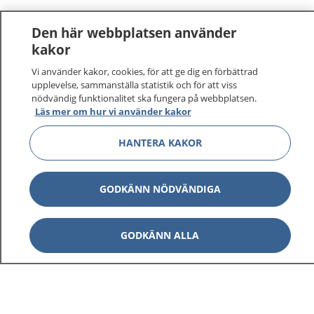
Den här webbplatsen använder
kakor
Vi använder kakor, cookies, för att ge dig en förbättrad
upplevelse, sammanställa statistik och för att viss
nödvändig funktionalitet ska fungera på webbplatsen.
Läs mer om hur vi använder kakor
HANTERA KAKOR
1177
–
tryggt om din hälsa och vård
På 1177.se får du råd om hälsa och information om
GODKÄNN NÖDVÄNDIGA
sjukdomar och vilka mottagningar du kan kontakta.
Logga in för att läsa din journal och göra dina
vårdärenden. Ring telefonnummer 1177 för
GODKÄNN ALLA
sjukvårdsrådgivning dygnet runt.
1177 ger dig råd när du vill må bättre.