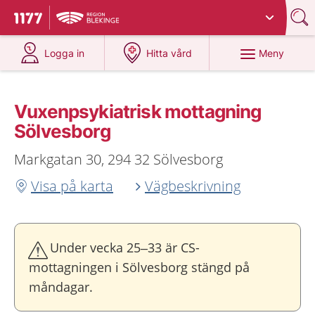
Du har valt region
Blekinge
.
Till startsidan för 1177
på 1177.se
på 1177.se
Meny
Logga in
Hitta vård
Vuxenpsykiatrisk mottagning
Sölvesborg
Markgatan 30, 294 32 Sölvesborg
Visa på karta
Vägbeskrivning
Under vecka 25–33 är CS-
mottagningen i Sölvesborg stängd på
måndagar.