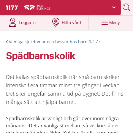
Du har valt region
Blekinge
.
Till startsidan för 1177
på 1177.se
på 1177.se
Meny
Logga in
Hitta vård
Vanliga sjukdomar och besvär hos barn 0-1 år
Spädbarnskolik
Det kallas spädbarnskolik när små barn skriker
intensivt flera timmar minst tre gånger i veckan.
Det sker ungefär samma tid på dygnet. Det finns
många sätt att hjälpa barnet.
Spädbarnskolik är vanligt och går över inom några
månader. Det är vanligast mellan två veckors ålder
och fem månaders ålder. Koliken är ofta som mest