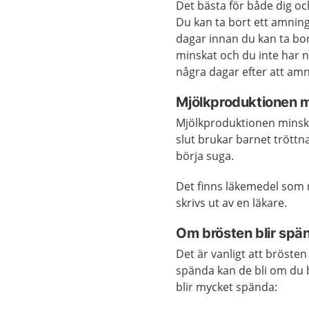
Det bästa för både dig oc
Du kan ta bort ett amningst
dagar innan du kan ta bort 
minskat och du inte har n
några dagar efter att amn
Mjölkproduktionen 
Mjölkproduktionen minska
slut brukar barnet tröttna
börja suga.
Det finns läkemedel som
skrivs ut av en läkare.
Om brösten blir spä
Det är vanligt att bröst
spända kan de bli om du 
blir mycket spända: