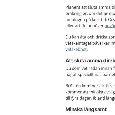
Planera att sluta amma till
omkring er, om det är möj
amningen på kort tid. Orsa
eller att du behöver
använ
Du kan äta och dricka som
vätskeintaget påverkar in
vätskebrist.
Att sluta amma direk
Du som vet redan innan f
något speciellt när barnet
Brösten kommer att tillv
kommer att minska av sig
till fyra dagar, ibland län
Minska långsamt