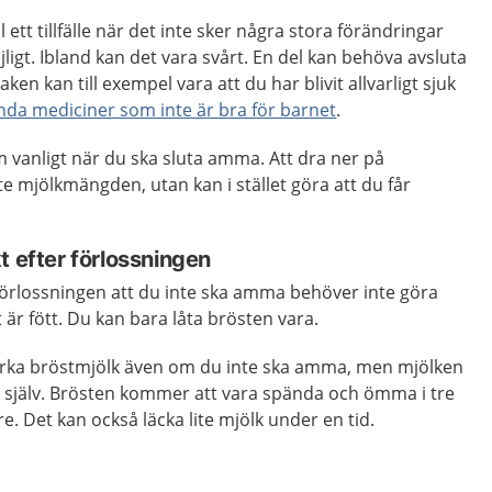
 ett tillfälle när det inte sker några stora förändringar
ligt. Ibland kan det vara svårt. En del kan behöva avsluta
ken kan till exempel vara att du har blivit allvarligt sjuk
da mediciner som inte är bra för barnet
.
 vanligt när du ska sluta amma. Att dra ner på
te mjölkmängden, utan kan i stället göra att du får
t efter förlossningen
örlossningen att du inte ska amma behöver inte göra
 är fött. Du kan bara låta brösten vara.
erka bröstmjölk även om du inte ska amma, men mjölken
 själv. Brösten kommer att vara spända och ömma i tre
gre. Det kan också läcka lite mjölk under en tid.