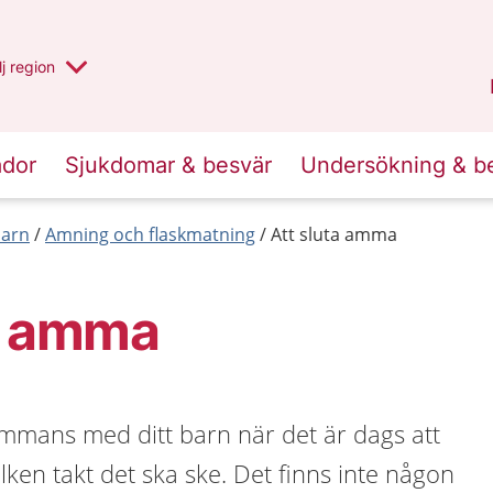
 har valt region
j
en annan
region
Blekinge
.
ador
Sjukdomar & besvär
Undersökning & b
barn
Amning och flaskmatning
Att sluta amma
ta amma
sammans med ditt barn när det är dags att
lken takt det ska ske. Det finns inte någon