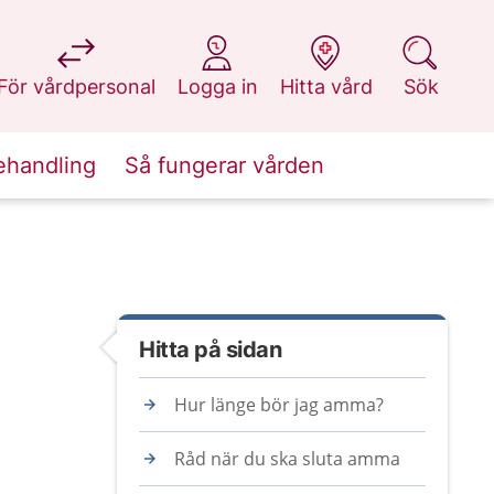
på 1177.se
på 1177.se
på 1177.se
på 1177.se
För vårdpersonal
Logga in
Hitta vård
Sök
ehandling
Så fungerar vården
Hitta på sidan
Hur länge bör jag amma?
Råd när du ska sluta amma