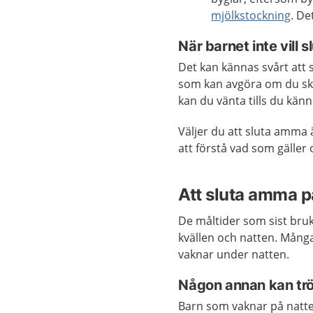
mjölkstockning
. De
När barnet inte vill
Det kan kännas svårt att s
som kan avgöra om du ska s
kan du vänta tills du kän
Väljer du att sluta amma är
att förstå vad som gäller
Att sluta amma p
De måltider som sist bruk
kvällen och natten. Mång
vaknar under natten.
Någon annan kan tr
Barn som vaknar på natte