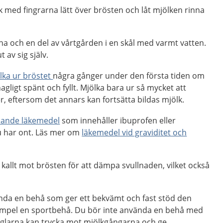
 med fingrarna lätt över brösten och låt mjölken rinna
a och en del av vårtgården i en skål med varmt vatten.
 av sig själv.
lka ur bröstet
några gånger under den första tiden om
gligt spänt och fyllt. Mjölka bara ur så mycket att
, eftersom det annars kan fortsätta bildas mjölk.
llande läkemedel
som innehåller ibuprofen eller
 har ont. Läs mer om
läkemedel vid graviditet och
kallt mot brösten för att dämpa svullnaden, vilket också
ända en behå som ger ett bekvämt och fast stöd den
 exempel en sportbehå. Du bör inte använda en behå med
yglarna kan trycka mot mjölkgångarna och ge