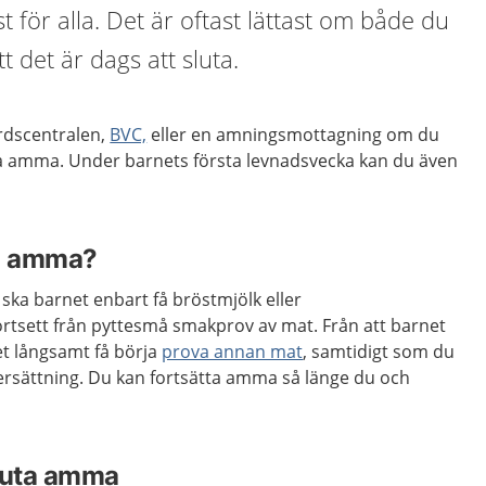
t för alla. Det är oftast lättast om både du
t det är dags att sluta.
rdscentralen,
BVC,
eller en amningsmottagning om du
uta amma. Under barnets första levnadsvecka kan du även
ag amma?
ska barnet enbart få bröstmjölk eller
ortsett från pyttesmå smakprov av mat. Från att barnet
t långsamt få börja
prova annan mat
, samtidigt som du
 ersättning. Du kan fortsätta amma så länge du och
sluta amma