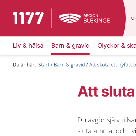
Till startsidan för 1177
Du
Väl
Liv & hälsa
Barn & gravid
Olyckor & sk
Du är här:
Start
Barn & gravid
Att sköta ett nyfött 
Att slu
Du avgör själv till
sluta amma, och i vi