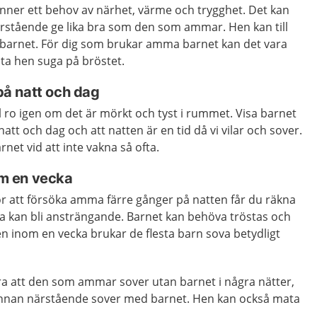
ner ett behov av närhet, värme och trygghet. Det kan
ärstående ge lika bra som den som ammar. Hen kan till
 barnet. För dig som brukar amma barnet kan det vara
låta hen suga på bröstet.
 på natt och dag
l ro igen om det är mörkt och tyst i rummet. Visa barnet
natt och dag och att natten är en tid då vi vilar och sover.
rnet vid att inte vakna så ofta.
nom en vecka
ör att försöka amma färre gånger på natten får du räkna
na kan bli ansträngande. Barnet kan behöva tröstas och
 inom en vecka brukar de flesta barn sova betydligt
bra att den som ammar sover utan barnet i några nätter,
 annan närstående sover med barnet. Hen kan också mata