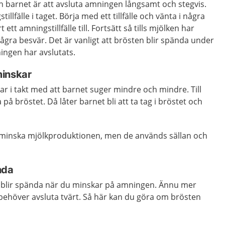
h barnet är att avsluta amningen långsamt och stegvis.
illfälle i taget. Börja med ett tillfälle och vänta i några
ett amningstillfälle till. Fortsätt så tills mjölken har
ågra besvär. Det är vanligt att brösten blir spända under
ingen har avslutats.
minskar
r i takt med att barnet suger mindre och mindre. Till
 på bröstet. Då låter barnet bli att ta tag i bröstet och
 minska mjölkproduktionen, men de används sällan och
nda
en blir spända när du minskar på amningen. Ännu mer
behöver avsluta tvärt. Så här kan du göra om brösten