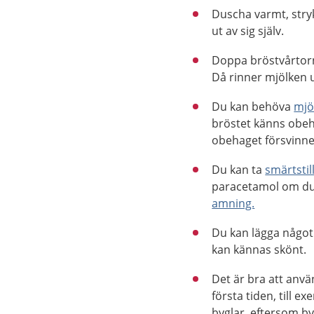
Duscha varmt, stryk
ut av sig själv.
Doppa bröstvårtorn
Då rinner mjölken ut
Du kan behöva
mjö
bröstet känns obeha
obehaget försvinner
Du kan ta
smärtsti
paracetamol om du
amning.
Du kan lägga något 
kan kännas skönt.
Det är bra att anv
första tiden, till
byglar, eftersom b