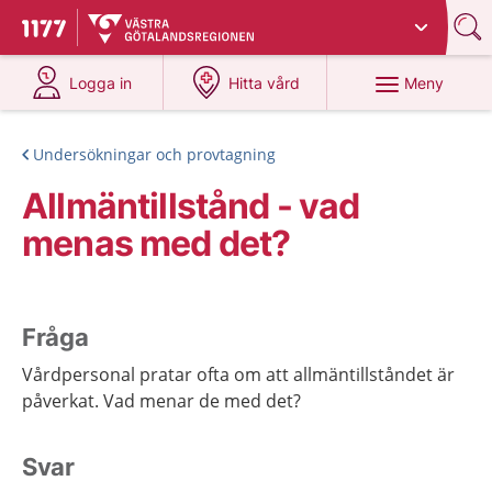
Du har valt region
Västra Götaland
.
Till startsidan för 1177
på 1177.se
på 1177.se
Meny
Logga in
Hitta vård
Undersökningar och provtagning
Allmäntillstånd - vad
menas med det?
Fråga
Vårdpersonal pratar ofta om att allmäntillståndet är
påverkat. Vad menar de med det?
Svar