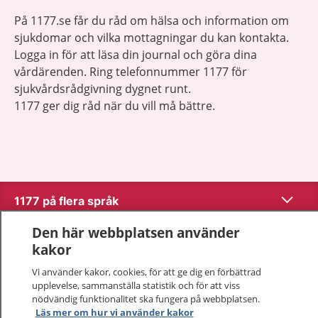
På 1177.se får du råd om hälsa och information om
sjukdomar och vilka mottagningar du kan kontakta.
Logga in för att läsa din journal och göra dina
vårdärenden. Ring telefonnummer 1177 för
sjukvårdsrådgivning dygnet runt.
1177 ger dig råd när du vill må bättre.
Visa inn
1177 på flera språk
Den här webbplatsen använder
Visa inn
Om 1177
kakor
Visa inn
Vi använder kakor, cookies, för att ge dig en förbättrad
Kontakt
upplevelse, sammanställa statistik och för att viss
nödvändig funktionalitet ska fungera på webbplatsen.
Läs mer om hur vi använder kakor