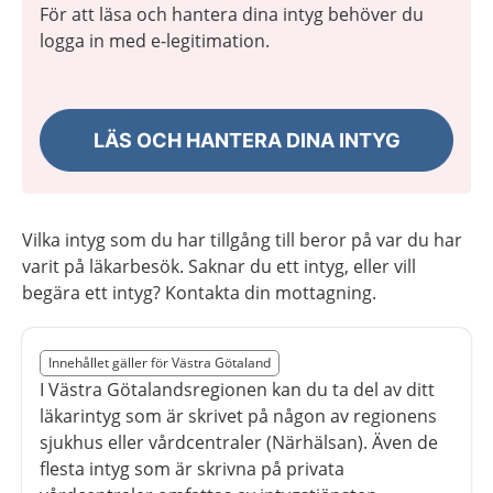
För att läsa och hantera dina intyg behöver du
logga in med e-legitimation.
LÄS OCH HANTERA DINA INTYG
Vilka intyg som du har tillgång till beror på var du har
varit på läkarbesök. Saknar du ett intyg, eller vill
begära ett intyg? Kontakta din mottagning.
Slut på det regionala tillägget från region Västra Göta
Innehållet gäller för Västra Götaland
Nedan innehåll gäller region Västra Götaland
I Västra Götalandsregionen kan du ta del av ditt
läkarintyg som är skrivet på någon av regionens
sjukhus eller vårdcentraler (Närhälsan). Även de
flesta intyg som är skrivna på privata