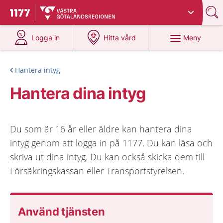
Du har valt region
Västra Götaland
.
Till startsidan för 1177
på 1177.se
på 1177.se
Meny
Logga in
Hitta vård
Hantera intyg
Hantera dina intyg
Du som är 16 år eller äldre kan hantera dina
intyg genom att logga in på 1177. Du kan läsa och
skriva ut dina intyg. Du kan också skicka dem till
Försäkringskassan eller Transportstyrelsen.
Använd tjänsten