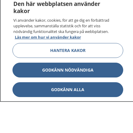
Den här webbplatsen använder
kakor
Vi använder kakor, cookies, för att ge dig en förbättrad
upplevelse, sammanställa statistik och för att viss
nödvändig funktionalitet ska fungera på webbplatsen.
Visa inn
1177 på flera språk
Läs mer om hur vi använder kakor
Visa inn
HANTERA KAKOR
Om 1177
Visa inn
Kontakt
GODKÄNN NÖDVÄNDIGA
Behandling av personuppgifter
GODKÄNN ALLA
Hantering av kakor
Inställningar för kakor