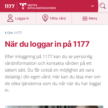
Du har valt region
Västra Götaland
.
Till startsidan för 1177
på 1177.se
på 1177.se
Meny
Logga in
Hitta vård
Om 1177
När du loggar in på 1177
Efter inloggning på 1177 kan du se personlig
vårdinformation och kontakta vården på ett
säkert sätt. Du får också en möjlighet att vara
delaktig i din egen vård. Här kan du läsa mer om
de olika tjänsterna som du når när du har loggat
in.