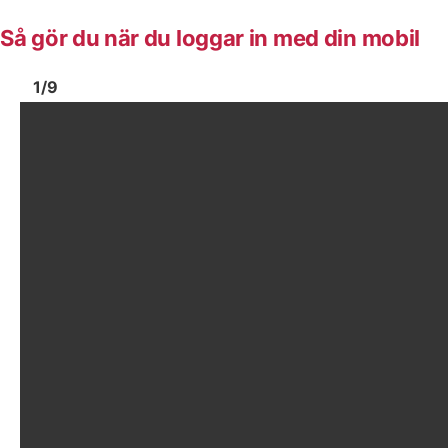
Så gör du när du loggar in med din mobil
Bild
1
Bild
1
1
/
9
Visa föregående bild
Vis