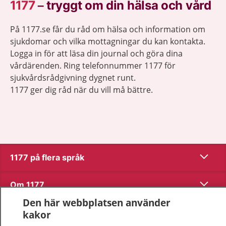
1177
–
tryggt om din hälsa och vård
På 1177.se får du råd om hälsa och information om
sjukdomar och vilka mottagningar du kan kontakta.
Logga in för att läsa din journal och göra dina
vårdärenden. Ring telefonnummer 1177 för
sjukvårdsrådgivning dygnet runt.
1177 ger dig råd när du vill må bättre.
Visa inn
1177 på flera språk
Visa inn
Om 1177
Den här webbplatsen använder
Visa inn
Kontakt
kakor