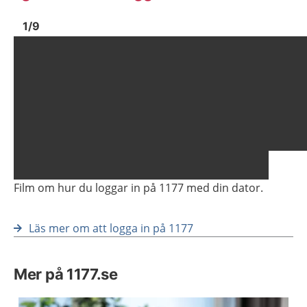
Bild
1
Bild
1
1
/
9
Visa föregående bild
Vis
Film om hur du loggar in på 1177 med din dator.
Läs mer om att logga in på 1177
Mer på 1177.se