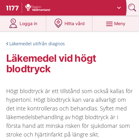
Du har valt region
Västmanland
.
Till startsidan för 1177
på 1177.se
på 1177.se
Meny
Logga in
Hitta vård
Läkemedel utifrån diagnos
Läkemedel vid högt
blodtryck
Högt blodtryck är ett tillstånd som också kallas för
hypertoni. Högt blodtryck kan vara allvarligt om
det inte kontrolleras och behandlas. Syftet med
läkemedelsbehandling av högt blodtryck är i
första hand att minska risken för sjukdomar som
stroke och hjärtinfarkt på längre sikt.