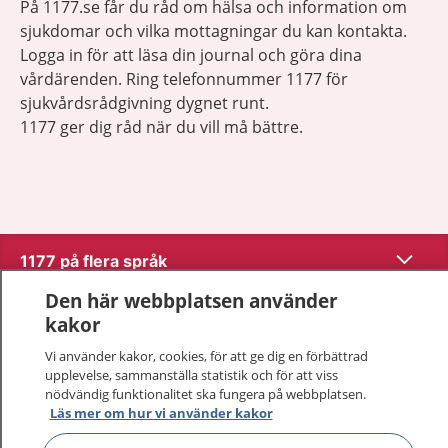
På 1177.se får du råd om hälsa och information om
sjukdomar och vilka mottagningar du kan kontakta.
Logga in för att läsa din journal och göra dina
vårdärenden. Ring telefonnummer 1177 för
sjukvårdsrådgivning dygnet runt.
1177 ger dig råd när du vill må bättre.
Visa inn
1177 på flera språk
Den här webbplatsen använder
Visa inn
Om 1177
kakor
Vi använder kakor, cookies, för att ge dig en förbättrad
Visa inn
Kontakt
upplevelse, sammanställa statistik och för att viss
nödvändig funktionalitet ska fungera på webbplatsen.
Läs mer om hur vi använder kakor
Behandling av personuppgifter