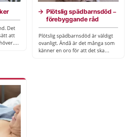
ker
Plötslig spädbarnsdöd –
förebyggande råd
nd. Det
sätt att
Plötslig spädbarnsdöd är väldigt
ehöver.
ovanligt. Ändå är det många som
er förstå
känner en oro för att det ska
också
hända ens barn. Här får du råd
som baseras på den senaste
forskningen.