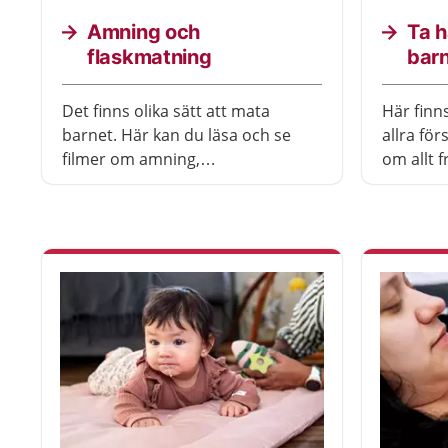
Amning och
Ta h
flaskmatning
bar
Det finns olika sätt att mata
Här finn
barnet. Här kan du läsa och se
allra för
filmer om amning,
om allt f
bröstmjölksersättning och
byter bl
flaskmatning.
naglar ti
på olika 