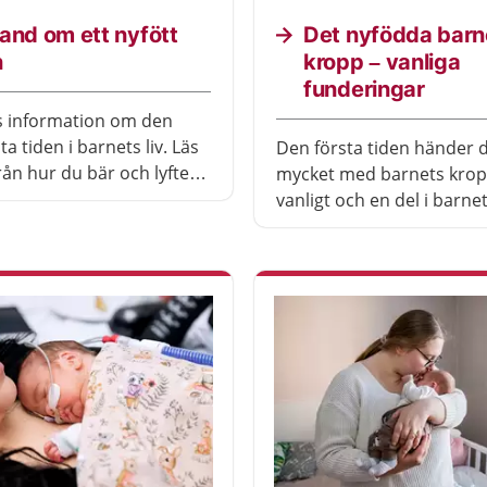
and om ett nyfött
Det nyfödda barn
n
kropp – vanliga
funderingar
s information om den
sta tiden i barnets liv. Läs
Den första tiden händer 
rån hur du bär och lyfter,
mycket med barnets krop
öja och sköter barnets
vanligt och en del i barne
ll hur du skyddar ditt barn
utveckling. Ibland kan du
sätt.
söka vård.