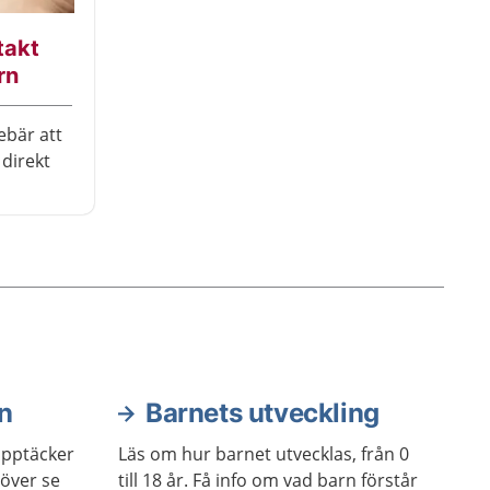
takt
rn
ebär att
 direkt
net att
för
r är
 barnet
n
Barnets utveckling
upptäcker
Läs om hur barnet utvecklas, från 0
höver se
till 18 år. Få info om vad barn förstår