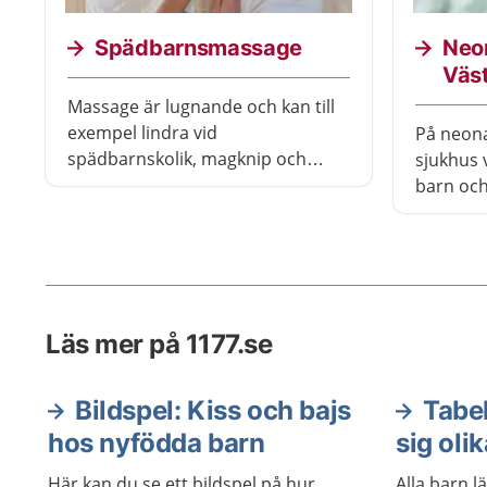
Spädbarnsmassage
Neon
Väs
Massage är lugnande och kan till
exempel lindra vid
På neona
spädbarnskolik, magknip och
sjukhus 
besvär med gaser. Välj en lugn
barn och
miljö och vänta en stund om ditt
Föräldra
barn just har ätit. Massagen kan
tillsamm
även ges till äldre barn.
vårdper
en mer 
vårdas b
Läs mer på 1177.se
intensiv
Bildspel: Kiss och bajs
Tabel
hos nyfödda barn
sig olik
Här kan du se ett bildspel på hur
Alla barn lä