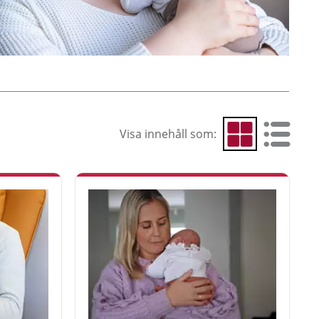
Visa innehåll som:
Visa som rutnät
Visa som 