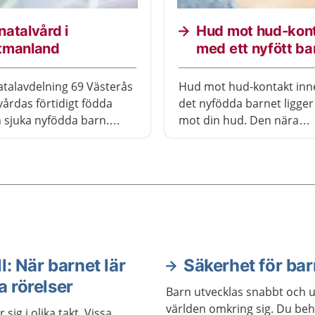
atalvård i
Hud mot hud-kon
tmanland
med ett nyfött ba
talavdelning 69 Västerås
Hud mot hud-kontakt inn
vårdas förtidigt födda
det nyfödda barnet ligger
 sjuka nyfödda barn.
mot din hud. Den nära
r och barn bor
hudkontakten hjälper bar
ans på eget rum under
vänja sig vid världen utan
ioden. Om barnet behöver
livmodern. Hud mot hud ä
utökad övervakning
också ett sätt för dig och
arnet på avdelningens
att lära känna varandra.
vårdssal.
l: När barnet lär
Säkerhet för bar
a rörelser
Barn utvecklas snabbt och 
världen omkring sig. Du be
r sig i olika takt. Vissa