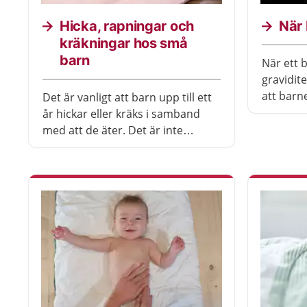
Hicka, rapningar och
När 
kräkningar hos små
barn
När ett 
gravidite
att barne
Det är vanligt att barn upp till ett
behöver 
år hickar eller kräks i samband
36 någon
med att de äter. Det är inte
mycket vi
skadligt och brukar avta när
barn och
barnet blir äldre. Här får du råd
personal
om vad du kan göra om barnet
hickar och kräks, och råd om hur
du kan få barnet att rapa.