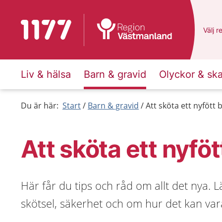
Till startsidan för 1177
Du ha
Välj
e
r
Liv & hälsa
Barn & gravid
Olyckor & sk
Du är här:
Start
Barn & gravid
Att sköta ett nyfött 
Att sköta ett nyföt
Här får du tips och råd om allt det nya. 
skötsel, säkerhet och om hur det kan vara 