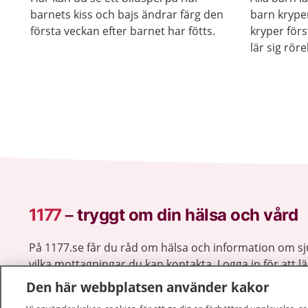
barnets kiss och bajs ändrar färg den
barn krype
första veckan efter barnet har fötts.
kryper för
lär sig röre
mellan sys
1177
–
tryggt om din hälsa och vård
På 1177.se får du råd om hälsa och information om 
vilka mottagningar du kan kontakta. Logga in för att lä
och göra dina vårdärenden. Ring telefonnummer 1177
Den här webbplatsen använder kakor
sjukvårdsrådgivning dygnet runt.