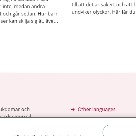
till att det är säkert och att
r inte, medan andra
undviker olyckor. Här får du
st och går sedan. Hur barn
annat tips om vad du kan g
lser kan skilja sig åt, även
hemma, när barnet cyklar el
kon.
utomhus.
sjukdomar och
Other languages
sa din journal
Lättläst svenska
 för