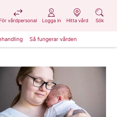
på 1177.se
på 1177.se
på 1177.se
på 1177.se
För vårdpersonal
Logga in
Hitta vård
Sök
ehandling
Så fungerar vården