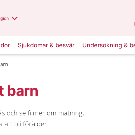
r valt region
n annan
egion
Västmanland
.
ador
Sjukdomar & besvär
Undersökning & b
barn
t barn
Läs och se filmer om matning,
att bli förälder.