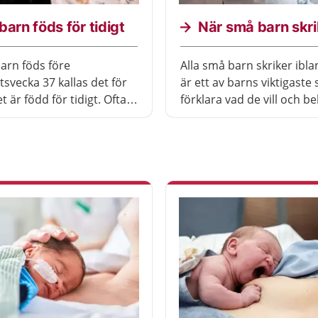
barn föds för tidigt
När små barn skri
barn föds före
Alla små barn skriker ibla
tsvecka 37 kallas det för
är ett av barns viktigaste 
t är född för tidigt. Ofta
förklara vad de vill och b
barn som föds före vecka
När du tröstar och försök
 form av vård. Det är
vad barnet menar lär du 
ktigt att du är nära ditt
känna ditt barn.
 deltar i vården,
en hjälper dig med det.