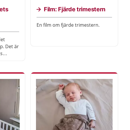
ets
Film: Fjärde trimestern
En film om fjärde trimestern.
det
p. Det är
ts
 behöva