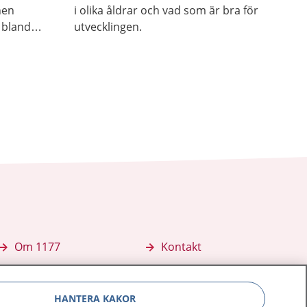
 hen
i olika åldrar och vad som är bra för
 bland
utvecklingen.
öra
ler leker
Om 1177
Kontakt
E-tjänster
Press
HANTERA KAKOR
Aktuellt
Digital tillgänglighet