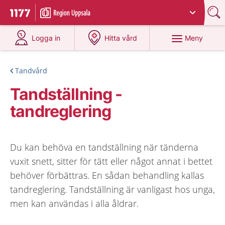
Du har valt region
Uppsala län
.
Till startsidan för 1177
på 1177.se
på 1177.se
Meny
Logga in
Hitta vård
Tandvård
Tandställning -
tandreglering
Du kan behöva en tandställning när tänderna
vuxit snett, sitter för tätt eller något annat i bettet
behöver förbättras. En sådan behandling kallas
tandreglering. Tandställning är vanligast hos unga,
men kan användas i alla åldrar.