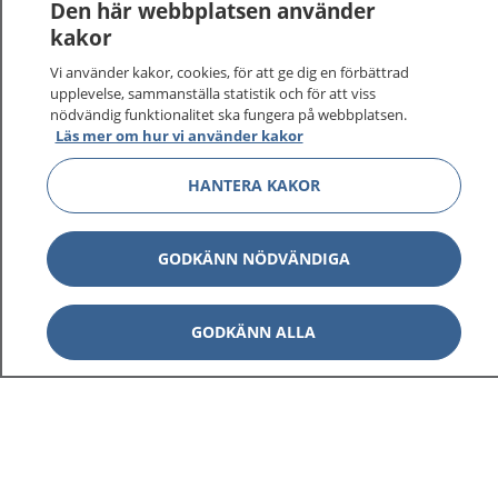
Logga in för att läsa din journal och göra dina
Den här webbplatsen använder
vårdärenden. Ring telefonnummer 1177 för
kakor
sjukvårdsrådgivning dygnet runt.
Vi använder kakor, cookies, för att ge dig en förbättrad
1177 ger dig råd när du vill må bättre.
upplevelse, sammanställa statistik och för att viss
nödvändig funktionalitet ska fungera på webbplatsen.
Läs mer om hur vi använder kakor
HANTERA KAKOR
Visa inn
1177 på flera språk
GODKÄNN NÖDVÄNDIGA
Visa inn
Om 1177
GODKÄNN ALLA
Visa inn
Kontakt
Behandling av personuppgifter
Hantering av kakor