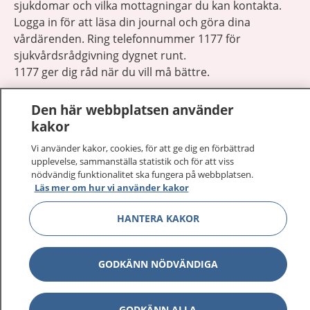
sjukdomar och vilka mottagningar du kan kontakta.
Logga in för att läsa din journal och göra dina
vårdärenden. Ring telefonnummer 1177 för
sjukvårdsrådgivning dygnet runt.
1177 ger dig råd när du vill må bättre.
Den här webbplatsen använder
kakor
Vi använder kakor, cookies, för att ge dig en förbättrad
Visa inn
upplevelse, sammanställa statistik och för att viss
1177 på flera språk
nödvändig funktionalitet ska fungera på webbplatsen.
Läs mer om hur vi använder kakor
Visa inn
Om 1177
HANTERA KAKOR
Visa inn
Kontakt
GODKÄNN NÖDVÄNDIGA
Behandling av personuppgifter
GODKÄNN ALLA