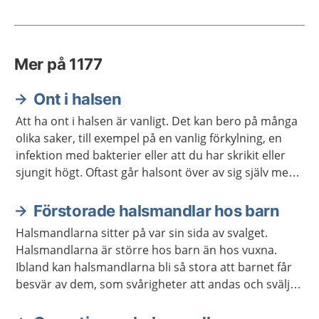
Mer på 1177
Ont i halsen
Att ha ont i halsen är vanligt. Det kan bero på många
olika saker, till exempel på en vanlig förkylning, en
infektion med bakterier eller att du har skrikit eller
sjungit högt. Oftast går halsont över av sig själv men
ibland kan du behöva behandling.
Förstorade halsmandlar hos barn
Halsmandlarna sitter på var sin sida av svalget.
Halsmandlarna är större hos barn än hos vuxna.
Ibland kan halsmandlarna bli så stora att barnet får
besvär av dem, som svårigheter att andas och svälja.
Då kan barnet behöva opereras.