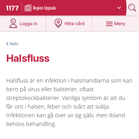
Du har valt region
Uppsala län
.
Till startsidan för 1177
på 1177.se
på 1177.se
Meny
Logga in
Hitta vård
Hals
Halsfluss
Halsfluss är en infektion i halsmandlarna som kan
bero på virus eller bakterier, oftast
streptokockbakterier. Vanliga symtom är att du
får ont i halsen, feber och svårt att svälja.
Infektionen kan gå över av sig själv, men ibland
behövs behandling.