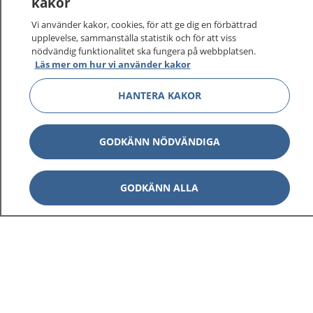
kakor
Vi använder kakor, cookies, för att ge dig en förbättrad
upplevelse, sammanställa statistik och för att viss
nödvändig funktionalitet ska fungera på webbplatsen.
Visa inn
Läs mer om hur vi använder kakor
1177 på flera språk
HANTERA KAKOR
Visa inn
Om 1177
Visa inn
GODKÄNN NÖDVÄNDIGA
Kontakt
GODKÄNN ALLA
Behandling av personuppgifter
Hantering av kakor
Inställningar för kakor