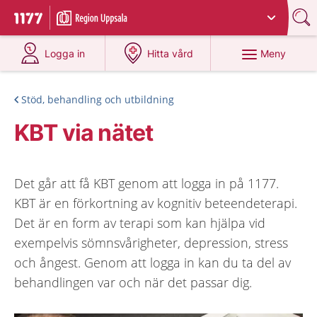
Du har valt region
Uppsala län
.
Till startsidan för 1177
på 1177.se
på 1177.se
Meny
Logga in
Hitta vård
Stöd, behandling och utbildning
KBT via nätet
Det går att få KBT genom att logga in på 1177.
KBT är en förkortning av kognitiv beteendeterapi.
Det är en form av terapi som kan hjälpa vid
exempelvis sömnsvårigheter, depression, stress
och ångest. Genom att logga in kan du ta del av
behandlingen var och när det passar dig.