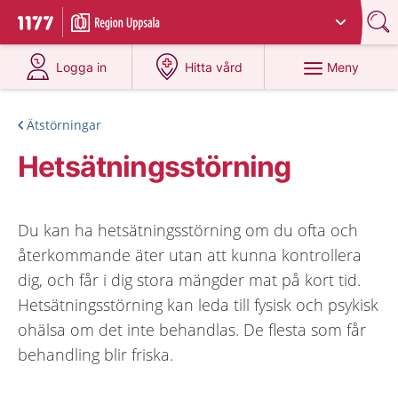
Du har valt region
Uppsala län
.
Till startsidan för 1177
på 1177.se
på 1177.se
Meny
Logga in
Hitta vård
Ätstörningar
Hetsätningsstörning
Du kan ha hetsätningsstörning om du ofta och
återkommande äter utan att kunna kontrollera
dig, och får i dig stora mängder mat på kort tid.
Hetsätningsstörning kan leda till fysisk och psykisk
ohälsa om det inte behandlas. De flesta som får
behandling blir friska.