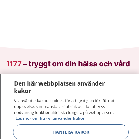
1177
–
tryggt om din hälsa och vård
På 1177.se får du råd om hälsa och information om
Den här webbplatsen använder
sjukdomar och vilka mottagningar du kan kontakta.
kakor
Logga in för att läsa din journal och göra dina
vårdärenden. Ring telefonnummer 1177 för
Vi använder kakor, cookies, för att ge dig en förbättrad
upplevelse, sammanställa statistik och för att viss
sjukvårdsrådgivning dygnet runt.
nödvändig funktionalitet ska fungera på webbplatsen.
1177 ger dig råd när du vill må bättre.
Läs mer om hur vi använder kakor
HANTERA KAKOR