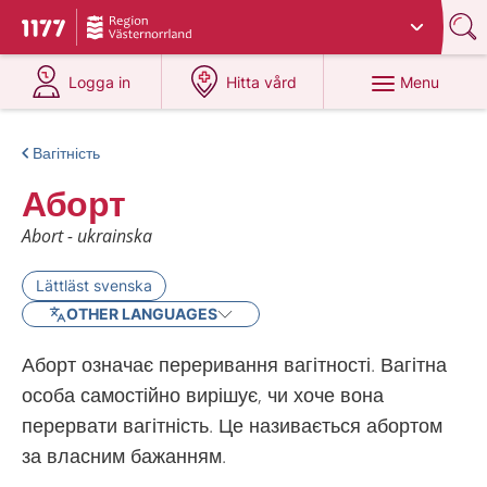
Du har valt region
Västernorrland
.
To start page for 1177
at 1177.se
at 1177.se
Menu
Logga in
Hitta vård
Вагітність
Аборт
Abort - ukrainska
Lättläst svenska
OTHER LANGUAGES
Аборт означає переривання вагітності. Вагітна
особа самостійно вирішує, чи хоче вона
перервати вагітність. Це називається абортом
за власним бажанням.