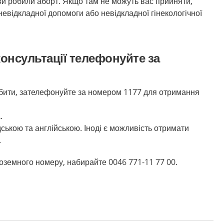
 ви робили аборт. Якщо там не можуть вас прийняти,
невідкладної допомоги або невідкладної гінекологічної
онсультації телефонуйте за
обити, зателефонуйте за номером 1177 для отримання
.
ькою та англійською. Іноді є можливість отримати
.
оземного номеру, набирайте 0046 771-11 77 00.