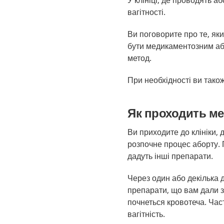
У клініці, де проводять а
вагітності.
Ви поговорите про те, як
бути медикаментозним аб
метод.
При необхідності ви тако
Як проходить м
Ви приходите до клініки, 
розпочне процес аборту. 
дадуть інші препарати.
Через один або декілька д
препарати, що вам дали з 
почнеться кровотеча. Час
вагітність.