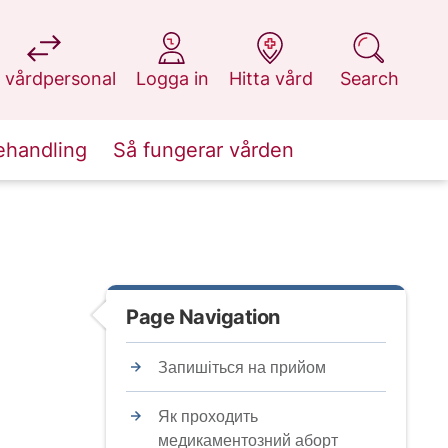
at 1177.se
at 1177.se
at 1177.se
at 1177.se
 vårdpersonal
Logga in
Hitta vård
Search
ehandling
Så fungerar vården
Page Navigation
Запишіться на прийом
Як проходить
медикаментозний аборт