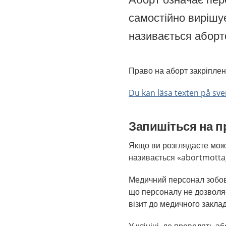
самостійно вирішує
називається аборт
Право на аборт закріплен
Du kan läsa texten på sv
Запишіться на 
Якщо ви розглядаєте можл
називається «abortmotta
Медичний персонал зобов
що персоналу не дозвол
візит до медичного заклад