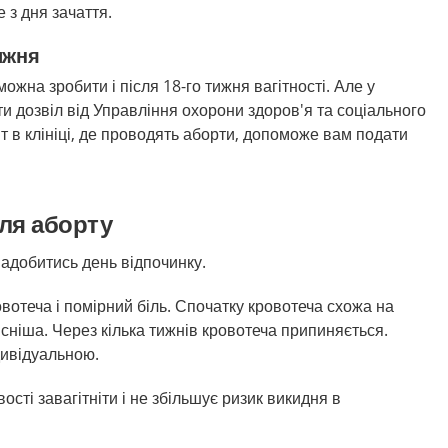
 з дня зачаття.
ижня
ожна зробити і після 18-го тижня вагітності. Але у
ти дозвіл від Управління охорони здоров'я та соціального
т в клініці, де проводять аборти, допоможе вам подати
ля аборту
адобитись день відпочинку.
овотеча і помірний біль. Спочатку кровотеча схожа на
сніша. Через кілька тижнів кровотеча припиняється.
дивідуальною.
ості
завагітніти
і не
збільшує
ризик
викидня в