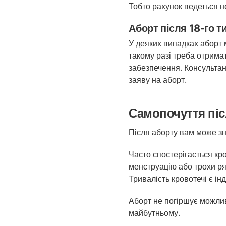
Тобто рахунок ведеться не
Аборт після 18-го т
У деяких випадках аборт м
такому разі треба отрима
забезпечення. Консультан
заяву на аборт.
Самопочуття піс
Після аборту вам може зн
Часто спостерігається кр
менструацію або трохи ря
Тривалість кровотечі є ін
Аборт
не
погіршує
можлив
майбутньому
.