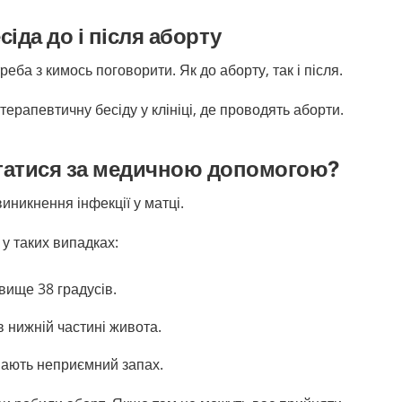
іда до і після аборту
еба з кимось поговорити. Як до аборту, так і після.
ерапевтичну бесіду у клініці, де проводять аборти.
ртатися за медичною допомогою?
виникнення інфекції у матці.
 у таких випадках:
вище 38 градусів.
в нижній частині живота.
мають неприємний запах.