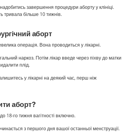
надобитись завершення процедури аборту у клініці.
ть тривала більше 10 тижнів.
рургічний аборт
евелика операція. Вона проводиться у лікарні.
гальний наркоз. Потім лікар введе через піхву до матки
идалити плід.
алишитесь у лікарні на деякий час, перш ніж
ити аборт?
до 18-го тижня вагітності включно.
починається з першого дня вашої останньої менструації.