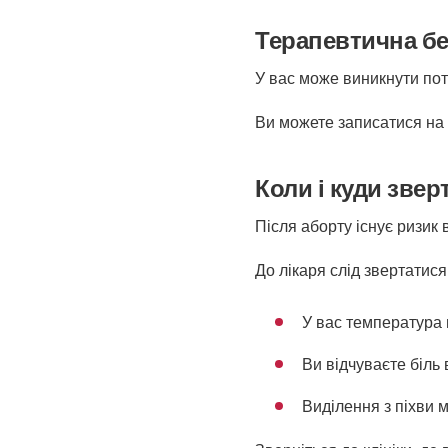
Терапевтична бес
У вас може виникнути потр
Ви можете записатися на т
Коли і куди зве
Після аборту існує ризик 
До лікаря слід звертатися
У вас температура 
Ви відчуваєте біль 
Виділення з піхви 