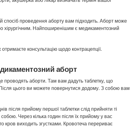
борти, акушерка або лікар визначать термін вашої
ий спосіб проведення аборту вам підходить. Аборт може
о хірургічним. Найпоширенішим є медикаментозний
ж отримаєте консультацію щодо контрацепції.
едикаментозний аборт
де проводять аборти. Там вам дадуть таблетку, що
Після цього ви можете повернутися додому. З собою вам
нів після прийому першої таблетки слід прийняти ті
собою. Через кілька годин після їх прийому у вас
то кров виходить згустками. Кровотеча перериває