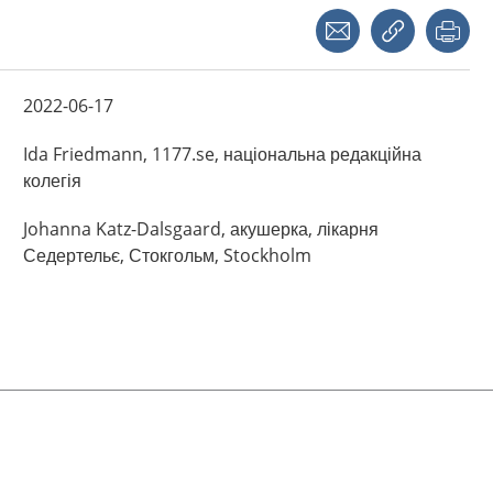
Share with a friend
Copy link
Pri
2022-06-17
Ida
Friedmann,
1177.se, національна редакційна
колегія
Johanna
Katz-Dalsgaard,
акушерка, лікарня
Седертельє, Стокгольм,
Stockholm