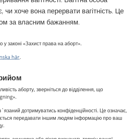
, чи хоче вона перервати вагітність. Це
ом за власним бажанням.
о у законі «Захист права на аборт».
enska här
.
прийом
ивість аборту, зверніться до відділення, що
gning».
`язаний дотримуватись конфіденційності. Це означає,
яється передавати іншим людям інформацію про ваш
у.