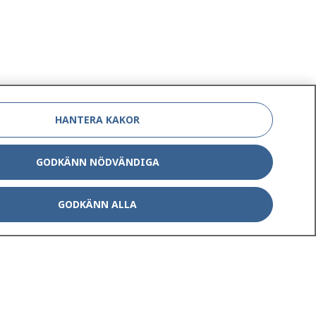
HANTERA KAKOR
GODKÄNN NÖDVÄNDIGA
GODKÄNN ALLA
Om 1177
Kontakt
E-tjänster
Press
Aktuellt
Digital tillgänglighet