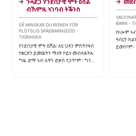
ንሓደጋ ሃንደበታዊ ሞት ዕሸል
መደብ
ብኸምዚ ኣገባብ ትቕንስ
VACCINA
BARN - T
SÅ MINSKAR DU RISKEN FÖR
PLÖTSLIG SPÄDBARNSDÖD -
ኵሎም ኣብ
TIGRINSKA
ዓሰርተ ክ
ሃንደበታዊ ሞት ዕሸል፡ እቲ ህጻን ምስትንፋስ
ይወሃቦም። 
የቋርጽን ይመዉትን ማለት ኮይኑ መብዛሕትኡ
ንኸይሓምም
ግዜ ድማ ኣብ እዋን ድቃስ የጋጥም። ግን
ክታበታት ካ
ኣዚዩ ብዙሕ ዘይልሙድ እዩ። ነዚ ሓደጋ
ንምቕናስ እቲ ኣዚዩ ኣገዳሲ ዝኾነ፡ እቲ ህጻን
ብሕቖኡ ክድቅስ ከሎ እዩ።