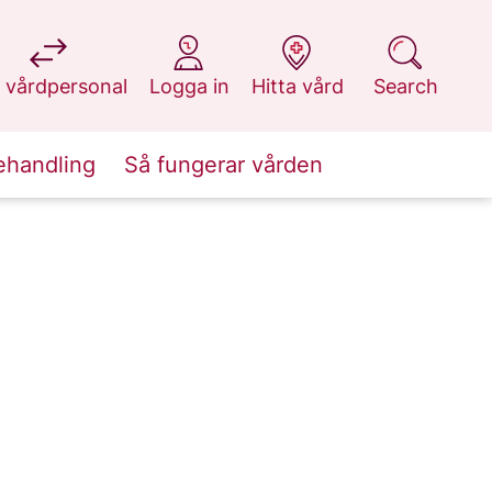
at 1177.se
at 1177.se
at 1177.se
at 1177.se
 vårdpersonal
Logga in
Hitta vård
Search
ehandling
Så fungerar vården