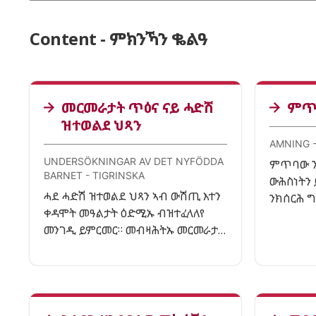
Content - ምክንኻን ቈልዓ
መርመራታት ጥዕና ናይ ሓድሽ
ምጥ
ዝተወልደ ህጻን
AMNING -
UNDERSÖKNINGAR AV DET NYFÖDDA
ምጥባው ን
BARNET - TIGRINSKA
ውሕስነትን
ሓደ ሓድሽ ዝተወልደ ህጻን ኣብ ውሽጢ እተን
ንክሰርሕ ግ
ቀዳሞት መዓልታት ዕድሚኡ ብዝተፈላለየ
ሓገዝ ናይ
መንገዲ ይምርመር። መብዛሕትኡ መርመራታት
ቅድሚ ንቤትኩም ምኻድኩም ኣብ ሆስፒታል
እዩ ዝግበር። ብኣጋ ናብ ቤትኩም ምስ ትኸዱ
ንመርመራታት ተመሊስኩም ናብ ሆስፒታል
ምኻድ ከድልየኩም ይኽእል እዩ።