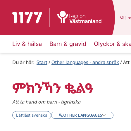
To start page for 1177
Du ha
Välj
e
r
Liv & hälsa
Barn & gravid
Olyckor & sk
Du är här:
Start
Other languages - andra språk
Att
ምክንኻን ቈልዓ
Att ta hand om barn - tigrinska
OTHER LANGUAGES
Lättläst svenska