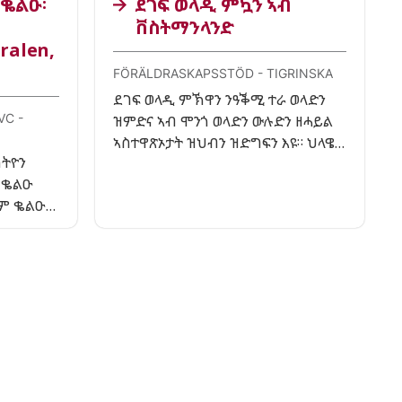
 ቈልዑ፡
ደገፍ ወላዲ ምዃን ኣብ
ቨስትማንላንድ
ralen,
FÖRÄLDRASKAPSSTÖD - TIGRINSKA
ደገፍ ወላዲ ምኽዋን ንዓቕሚ ተራ ወላድን
VC -
ዝምድና ኣብ ሞንጎ ወላድን ውሉድን ዘሓይል
ኣስተዋጽኦታት ዝህብን ዝድግፍን እዩ። ህላዌ
ስትዮን
ጽቡቕ ዝምድና ኣብ ሞንጎ ወላድን ውሉድን፡
 ቈልዑ
ንምዕባሌ እቲ ቆልዓ ኣብ ምዕባዩን ዋላውን
ም ቈልዑ
ዓብይ ኮይኑ ኣብ ዝነብረሉ ዕድመን ጽልዋ
ም
ኣሎዎ።
ዕብየትን
ዕባ ኩሉ
 ሕቶታት