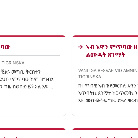
ባው
ኣብ እዋን ምጥባው
ልሙዳት ጸገማት
 TIGRINSKA
VANLIGA BESVÄR VID AMNIN
ቘልዓ መግቢ፡ ቅርበትን
TIGRINSKA
 ይህቦ። ምጥባው ከም ዝግብኦ
ከተጥብዊ ኣብ ዝጀመርክሉ እዋን
ን ግዜ ክወስድ ይኽእል እዩ።
ኣጥባትኪ ጸገማት ከጋጥሙኺ ንቡ
 ምርካብ ተኽእሎ ኣሎ።
እዚ መብዛሕትኡ ግዜ ድሕሪ ቁሩብ
ይጠፍእ እዩ። ሓደ ሓደ ግዜ ግን 
የድልዪ እዩ።