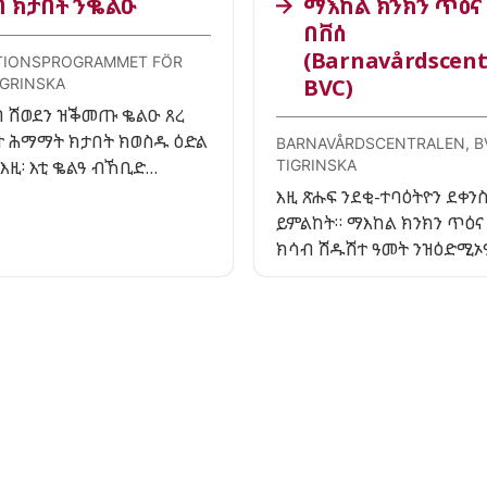
 ክታበት ንቈልዑ
ማእከል ክንክን ጥዕና
በቨሰ
(Barnavårdscent
TIONSPROGRAMMET FÖR
BVC)
IGRINSKA
 ሽወደን ዝቕመጡ ቈልዑ ጸረ
ልተ ሕማማት ክታበት ክወስዱ ዕድል
BARNAVÅRDSCENTRALEN, B
እዚ፡ እቲ ቈልዓ ብኸቢድ
TIGRINSKA
 ንምክልኻል እዩ። እቶም
እዚ ጽሑፍ ንደቂ-ተባዕትዮን ደቀን
ብ ክፍሊት ብናጻ እዮም ዝወሃቡ።
ይምልከት። ማእከል ክንክን ጥዕና
ክሳብ ሽዱሽተ ዓመት ንዝዕድሚኦ
ዘገልግል ክሊኒክ እዩ። ኣብኡ እቶ
ሰራሕተኛታት ናይቲ ቈልዓ ጥዕናን 
ከመይ ከም ዘሎ ይምርምሩ። ብዛ
ንቈልዑን ወላዲ ምዃንን ዝምልከት
ክትሓትት ትኽእል ኢኻ።