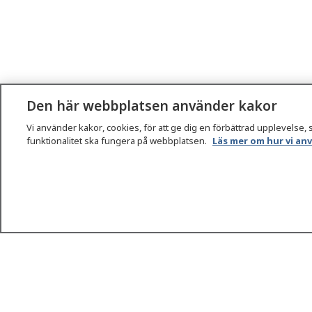
Den här webbplatsen använder kakor
Vi använder kakor, cookies, för att ge dig en förbättrad upplevelse, 
funktionalitet ska fungera på webbplatsen.
Läs mer om hur vi an
1177
–
tryggt om din hälsa och vård
På 1177.se får du råd om hälsa och information om s
vilka mottagningar du kan kontakta. Logga in för att l
och göra dina vårdärenden. Ring telefonnummer 1177
sjukvårdsrådgivning dygnet runt.
1177 ger dig råd när du vill må bättre.