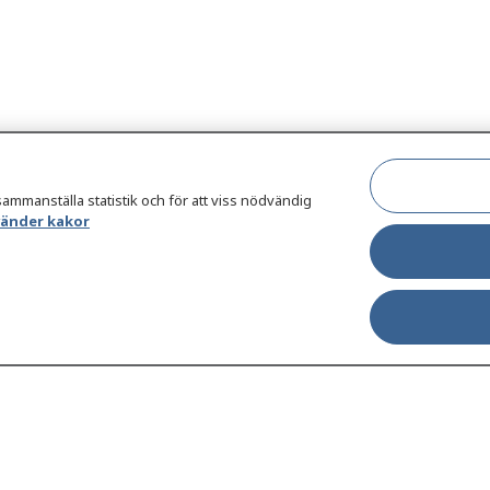
sammanställa statistik och för att viss nödvändig
vänder kakor
jukdomar och
Other languages
äsa din journal
Lättläst svenska
 för