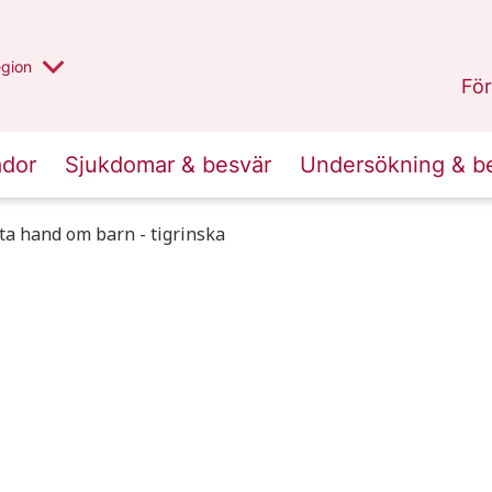
r valt region
n annan
egion
Västmanland
.
För
ador
Sjukdomar & besvär
Undersökning & b
 ta hand om barn - tigrinska