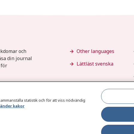
jukdomar och
Other languages
äsa din journal
Lättläst svenska
 för
sammanställa statistik och för att viss nödvändig
vänder kakor
Behandlin