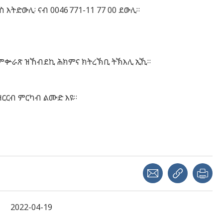
ምስ እትድውሊ፡ ናብ
0046 771-11 77 00
ደውሊ።
ምቍራጽ
ዝኸብደኪ
ሕክምና
ክትረኽቢ
ትኽእሊ
ኢኺ
።
ዝርርብ
ምርካብ
ልሙድ
እዩ
።
Share with a friend
Copy link
Pri
2022-04-19