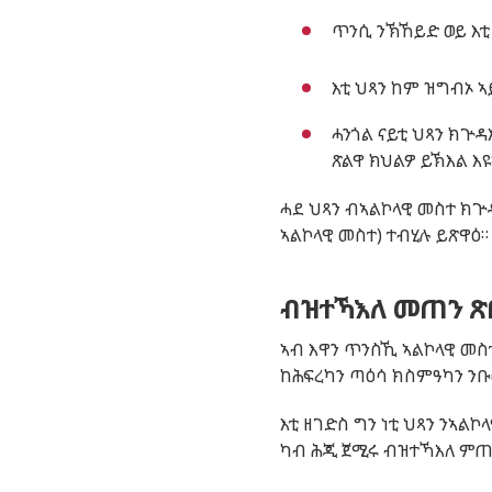
ጥንሲ ንኽኸይድ ወይ እቲ
እቲ ህጻን ከም ዝግብኦ ኣ
ሓንጎል ናይቲ ህጻን ክጕዳ
ጽልዋ ክህልዎ ይኽእል እዩ
ሓደ ህጻን ብኣልኮላዊ መስተ ክጕ
ኣልኮላዊ መስተ) ተብሂሉ ይጽዋዕ።
ብዝተኻእለ መጠን ጽ
ኣብ እዋን ጥንስኺ ኣልኮላዊ መስ
ከሕፍረካን ጣዕሳ ክስምዓካን ንቡር
እቲ ዘገድስ ግን ነቲ ህጻን ንኣልኮ
ካብ ሕጂ ጀሚሩ ብዝተኻእለ ምጠ