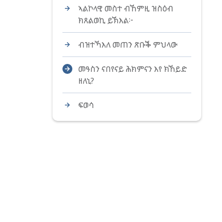
ኣልኮላዊ መስተ ብኸምዚ ዝስዕብ
ክጸልወኪ ይኽእል፦
ብዝተኻእለ መጠን ጽቡቕ ምህላው
መዓስን ናበየናይ ሕክምናን እየ ክኸይድ
ዘለኒ?
ፍወሳ