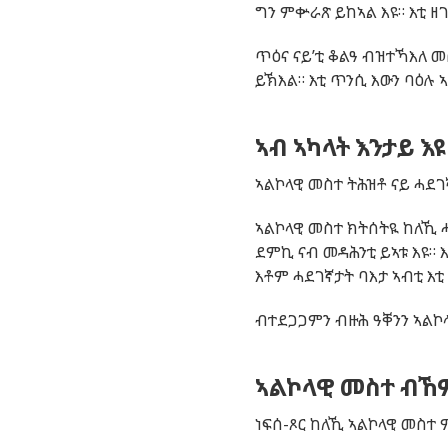
ግን ምቍራጽ ይከኣል እዩ። እቲ ዘ
ጥዕና ናይ’ቲ ቆልዓ ብዝተኻእለ 
ይኽእል። እቲ ጥንሲ እውን ባዕሉ
ኣብ ኣካላት እንታይ እ
ኣልኮላዊ
መስተ
ትሕዝቶ
ናይ
ሓደገ
ኣልኮላዊ መስተ ክትሰትዪ ከለኺ 
ደምኪ ናብ መዳሕንቲ ይኣቱ እዩ።
እቶም ሓደገኛታት ባእታ ኣብቲ እቲ
ብተደጋጋምን ብዙሕ ዓቐንን ኣልኮላ
ኣልኮላዊ መስተ ብኸ
ነፍሰ-ጾር ከለኺ ኣልኮላዊ መስተ