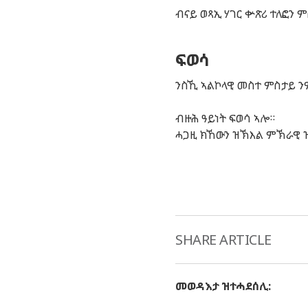
ብናይ ወጻኢ ሃገር ቍጽሪ ተለፎን 
ፍወሳ
ንስኺ
ኣልኮላዊ
መስተ
ምስታይ
ን
ብዙሕ
ዓይነት
ፍወሳ
ኣሎ
።
ሓጋዚ
ክኸውን
ዝኽእል
ምኽራዊ
SHARE ARTICLE
መወዳእታ ዝተሓደሰሊ
: