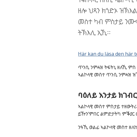
ዘሎ ህጻን ክጎድኦ ዝኽእል
መስተ ካብ ምስታይ ንሙቁ
ትኽእሊ ኢኺ።
Här kan du läsa den här t
ጥንሲ
ንምሓዝ
ትፍትኒ
ዘለኺ
ምስ
ኣልኮላዊ
መስተ
ጥንሲ
ንምሓዝ
ዝ
ባዕለይ እንታይ ክገብር
ኣልኮላዊ መስተ ምስታይ ተዘውትሪ
ይዅን’ምበር ልምድታትካ ምቕያር 
ንዓኺ
ወልፊ ኣልኮላዊ መስተ
ዘለኪ