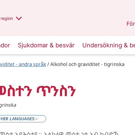
har valt region
en annan
region
Östergötland
.
För
ador
Sjukdomar & besvär
Undersökning & b
viditet - andra språk
Alkohol och graviditet - tigrinska
መስተን ጥንስን
igrinska
HER LANGUAGES
 መስተ ኣይትስተዪ። ኣልኮላዊ መስተ ነቲ ኣብ ከብድኺ