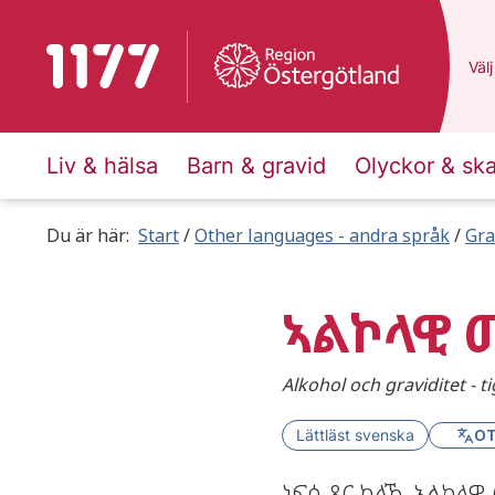
To start page for 1177
Du 
Välj
Liv & hälsa
Barn & gravid
Olyckor & sk
Du är här:
Start
Other languages - andra språk
Gra
ኣልኮላዊ 
Alkohol och graviditet - t
OT
Lättläst svenska
ነፍሰ-ጾር ከለኺ ኣልኮላዊ