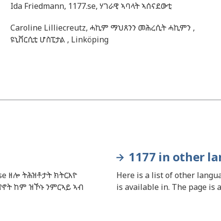
Ida
Friedmann,
1177.se, ሃገራዊ ኣባላት ኣሰናደውቲ
Caroline
Lilliecreutz,
ሓኪም ማህጸንን መሕረሲት ሓኪምን ,
ዩኒቨርሲቲ ሆስፒታል ,
Linköping
1177 in other l
se ዘሎ ትሕዝቶታት ክትርእዮ
Here is a list of other lang
የኖት ከም ዝኾኑ ንምርኣይ ኣብ
is available in. The page is 