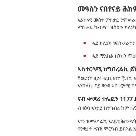
መዓስን ናበየናይ ሕክም
ኣልኮላዊ መስተ ምስታይ ንምቍራጽ
ምስ ሓደ ካብዞም ዝስዕቡ ክሊኒካ
ሓደ ክሊኒክ ነፍሰ-ጾራትን
ሓደ ማእከል ክንክን ጥዕ
ኣስተርጓሚ ክግበረልኪ ይ
ሽወደንኛ ዘይትዛረቢ እንተ ዄንኪ
እንከለኺ፡ ናይ ቋንቋ ኣስተርጓሚ 
ናብ ቍጽሪ ተሌፎን
1177
ብዛዕባ እንታይ ክትገብሪ ከም ዘ
እተን ዝምልሳልኪ ኣለይቲ ሕሙማት 
ቋንቋታት ሓገዝ ምርካብ ይከኣል እ