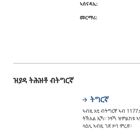
ኣሰናዳኢ
:
መርማሪ
:
ዝያዳ ትሕዝቶ ብትግርኛ
ትግርኛ
ኣብዚ እቲ ብትግርኛ ኣብ 1177.
ትኽእል ኢኻ። ንዓኻ ዝምልከቱ ኣ
ላዕሊ ኣብዚ ገጽ ዞባ ምረጽ።