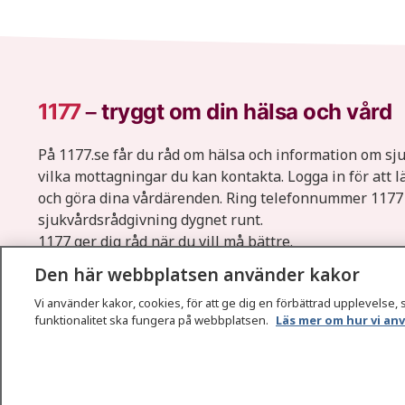
1177
–
tryggt om din hälsa och vård
På 1177.se får du råd om hälsa och information om s
vilka mottagningar du kan kontakta. Logga in för att l
och göra dina vårdärenden. Ring telefonnummer 1177
sjukvårdsrådgivning dygnet runt.
1177 ger dig råd när du vill må bättre.
Den här webbplatsen använder kakor
Vi använder kakor, cookies, för att ge dig en förbättrad upplevelse, 
funktionalitet ska fungera på webbplatsen.
Läs mer om hur vi an
1177 – en tjänst från
Inera.