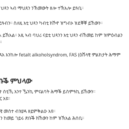
 ህጻን ኣብ ማህጸን ንኽመውት ዘሎ ተኽእሎ ይዓቢ።
ይዓብን። ስለዚ እቲ ህጻን ካብቲ ክኾኖ ዝግብኦ ዝደቐቐ ይኸውን።
እ ይኽእል። እዚ ኣብ ባህሪ ናይቲ ህጻንን እቲ ህጻን ብኸመይ ከም ዝምዕብልን
።
ዳእ እንከሎ
fetalt alkoholsyndrom, FAS (
ዕሸላዊ ምልክታት ሕማም
ቡቕ ምህላው
ተ ሰቲኺ እንተ ዄንኪ ምናልባት ሕማቕ ይስምዓኪ ይኸውን።
 እዩ።
ላዊ መስተ ብዝያዳ ዘይምቅልዑ እዩ።
ን ከመይ ገይሩ ጽቡቕ ክኸውን ከም ዝኽእል ሕሰቢ።