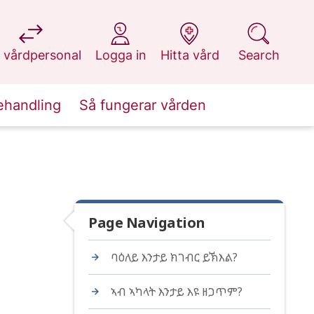
at 1177.se
at 1177.se
at 1177.se
at 1177.se
 vårdpersonal
Logga in
Hitta vård
Search
ehandling
Så fungerar vården
Page Navigation
ባዕለይ እንታይ ክገብር ይኽእል?
ኣብ ኣካላት እንታይ እዩ ዘጋጥም?