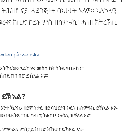
 ትሕዝቶ ናይ ሓደገኛታት ባእታታት ኣለዎ። ኣልኮላዊ
ራጽ ከቢድ ኮይኑ ምስ ዝስምዓኪ፡ ሓገዝ ክትረኽቢ
exten på svenska.
እትኾኒ’ውን
ኣልኮላዊ
መስተ
ክትሰትዪ
የብልክን
።
ኸበደ
ክገብሮ
ይኽእል
እዩ
።
 ይኽእል?
 እንተ ዄንኪ፡ ዘይምስታይ
ዘይባህርያዊ
ኮይኑ ክስምዓኪ ይኽእል እዩ።
መብዛሕትኡ ግዜ ካብ’ቲ ትሓስቦ ንላዕሊ ዝቐለለ እዩ።
 ምቍራጽ ምስታይ ከቢድ ክኸውን ይኽእል እዩ።