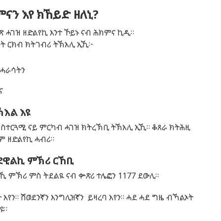
ናን እየ ክኸይድ ዘለኒ?
 ሓገዝ ዘድልየኪ እንተ ኾይኑ ናብ ሕክምና ኪዲ።
ት ርክብ ክትገብሪ ትኽእሊ ኢኺ፦
 ሓራሳትን
ና
ኽእል እዩ
 ኣስተርጓሚ ናይ ምርካብ ሓገዝ ክትረኽቢ ትኽእሊ ኢኺ።
ቆጸራ ክትሕዚ
ከም ዘድልየኪ ሓብሪ።
ደዊልኪ ምኽሪ ርኸቢ
ለኺ ምኽሪ ምስ ትደልዪ ናብ ቍጽሪ ተሌፎን
1177
ደውሊ።
እየን። ሽወደንኛን እንግሊዝኛን ይዛረባ እየን። ሓደ ሓደ ግዜ ብኻልኦት
ዩ።