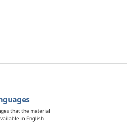
anguages
uages that the material
available in English.