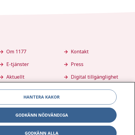
Om 1177
Kontakt
E-tjänster
Press
Aktuellt
Digital tillgänglighet
HANTERA KAKOR
GODKÄNN NÖDVÄNDIGA
GODKÄNN ALLA
Inställningar för kakor
g av personuppgifter
Hantering av kakor