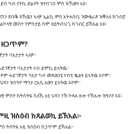
ገድስ ካብ ናትኪ ድልየት ዝተበገሰ ምስ ዝኸውን እዩ።
መጠን ጽቡቕ ክኸዉን ኣለዎ ኢልኪ ምስ እትሓስቢ፡ ንሙቁራጽ ዝቐለለ ክገብሮ
 ኣልኮላዊ መስተ ንምስታይ ከም ዘይትብህጊ ክገብር ይኽእል እዩ።
ዩ ዘጋጥም?
ኛታት
ባእታታት
ኣለዎ
።
ሓደገኛታት ባእታታት ናብ ደምኪ ይኣትዉ።
እቶም ሓደገኛታት ባእታ ካብ መዳሕንቲ ናብቲ ቈልዓ ይኣትዉ እዮም።
 ህጻን ዝሰትዮ ማንታ ርእሲ እውን ይኣትዉ እዮም።
ዊ ምስተ ክትሰትዪ ከለኺ እቲ ህጻን ንኽጕዳእ ዘሎ ተኽእሎ ዝዓበየ እዩ።
ምዚ ዝስዕብ ክጸልወኪ ይኽእል፦
 ምስ ትሰትዪ እዚ ዝስዕብ ከጋጥም ይኽእል፦