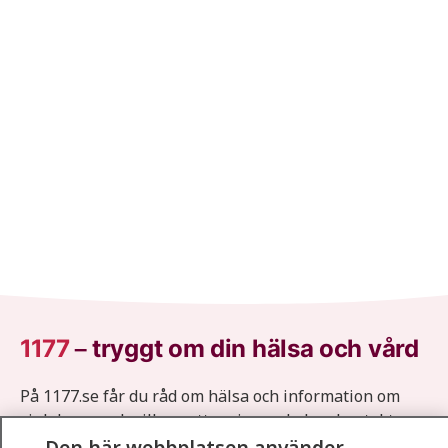
1177
–
tryggt om din hälsa och vård
På 1177.se får du råd om hälsa och information om
sjukdomar och vilka mottagningar du kan kontakta.
Logga in för att läsa din journal och göra dina
Den här webbplatsen använder