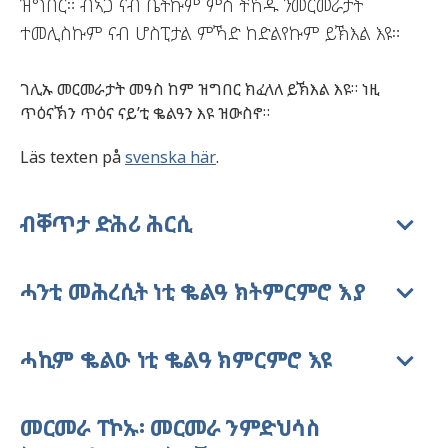
ዝግበር። ብኣጋ ናብ ቤትኩም ምስ ትኸዱ ንመርመራታት
ተመሊስኩም ናብ ሆስፒታል ምኻድ ከድልየኩም ይኽእል እዩ።
ገሊኡ መርመራታት መዓስ ከም ዝግበር ክፈላለ ይኽእል እዩ። ነዚ
ጥዕናኽን ጥዕና ናይ’ቲ ቈልዓን እዩ ዝውስኖ።
Läs texten på
svenska här
.
ብቐጥታ ድሕሪ ሕርሲ
ሓንቲ መሕረሲት ነቲ ቈልዓ ክትምርምሮ እያ
ሓኪም ቈልዑ ነቲ ቈልዓ ክምርምሮ እዩ
መርመራ ፐኮኡ፡ መርመራ ንምድህሳስ