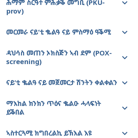
ሕማም ስርዓተ ምሕቃቕ መግቢ (PKU-
prov)
መርመራ ናይ’ቲ ቈልዓ ናይ ምስማዕ ዓቕሚ
ዳህሳስ መጠን ኦክስጅን ኣብ ደም (POX-
screening)
ናይ’ቲ ቈልዓ ናይ መጀመርታ ሽንትን ቀልቀልን
ማእከል ክንክን ጥዕና ቈልዑ ሓላፍነት
ይቕበል
ኣስተርጓሚ ክግበረልኪ ይኽእል እዩ