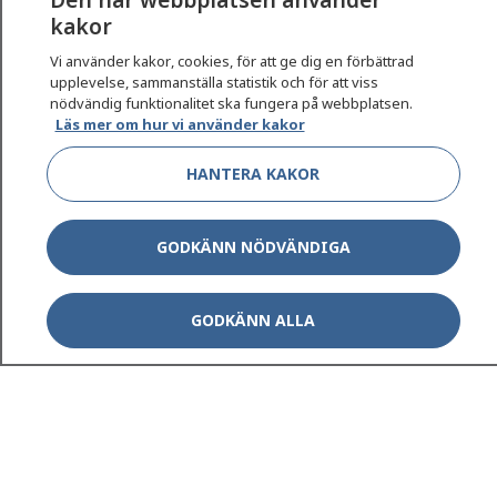
vårdärenden. Ring telefonnummer 1177 för
kakor
sjukvårdsrådgivning dygnet runt.
Vi använder kakor, cookies, för att ge dig en förbättrad
1177 ger dig råd när du vill må bättre.
upplevelse, sammanställa statistik och för att viss
nödvändig funktionalitet ska fungera på webbplatsen.
Läs mer om hur vi använder kakor
HANTERA KAKOR
Show co
1177 på flera språk
GODKÄNN NÖDVÄNDIGA
Show co
Om 1177
GODKÄNN ALLA
Show co
Kontakt
Behandling av personuppgifter
Hantering av kakor