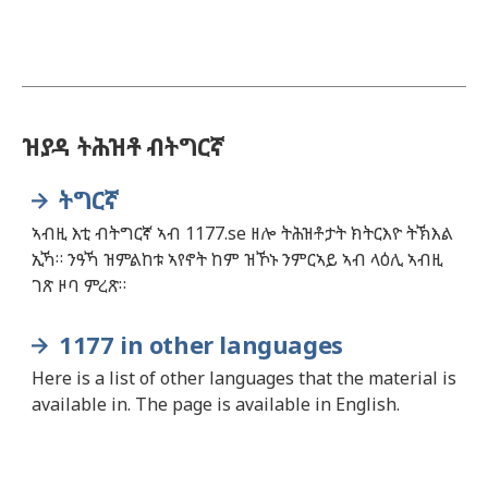
ዝያዳ ትሕዝቶ ብትግርኛ
ትግርኛ
ኣብዚ እቲ ብትግርኛ ኣብ 1177.se ዘሎ ትሕዝቶታት ክትርእዮ ትኽእል
ኢኻ። ንዓኻ ዝምልከቱ ኣየኖት ከም ዝኾኑ ንምርኣይ ኣብ ላዕሊ ኣብዚ
ገጽ ዞባ ምረጽ።
1177 in other languages
Here is a list of other languages that the material is
available in. The page is available in English.