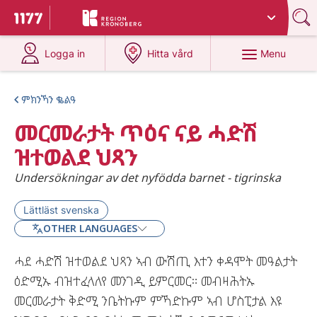
Du har valt region
Kronoberg
.
To start page for 1177
at 1177.se
at 1177.se
Menu
Logga in
Hitta vård
ምክንኻን ቈልዓ
መርመራታት ጥዕና ናይ ሓድሽ
ዝተወልደ ህጻን
Undersökningar av det nyfödda barnet - tigrinska
Lättläst svenska
OTHER LANGUAGES
ሓደ ሓድሽ ዝተወልደ ህጻን ኣብ ውሽጢ እተን ቀዳሞት መዓልታት
ዕድሚኡ ብዝተፈላለየ መንገዲ ይምርመር። መብዛሕትኡ
መርመራታት ቅድሚ ንቤትኩም ምኻድኩም ኣብ ሆስፒታል እዩ