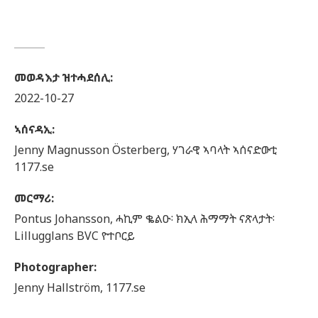
መወዳእታ ዝተሓደሰሊ
:
2022-10-27
ኣሰናዳኢ
:
Jenny
Magnusson Österberg,
ሃገራዊ ኣባላት ኣሰናድውቲ
1177.se
መርማሪ
:
Pontus
Johansson,
ሓኪም ቈልዑ፡ ክኢላ ሕማማት ናጽላታት፡
Lillugglans BVC ዮተቦርይ
Photographer
:
Jenny
Hallström,
1177.se