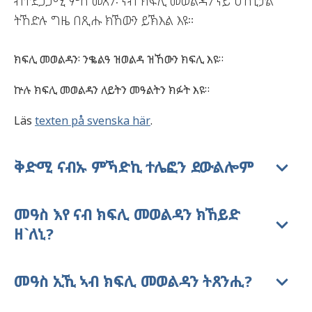
ብተደጋጋሚ ምስ መጸን፡ ናብ ክፍሊ መወልዳን ናይ ሆስፒታል
ትኸድሉ ግዜ በጺሑ ክኸውን ይኽእል እዩ።
ክፍሊ መወልዳን፡ ንቈልዓ ዝወልዳ ዝኸውን ክፍሊ እዩ።
ኵሉ ክፍሊ መወልዳን ለይትን መዓልትን ክፉት እዩ።
Läs
texten på svenska här
.
ቅድሚ ናብኡ ምኻድኪ ተሌፎን ደውልሎም
መዓስ እየ ናብ ክፍሊ መወልዳን ክኸይድ
ዘ`ለኒ?
መዓስ ኢኺ ኣብ ክፍሊ መወልዳን ትጸንሒ?