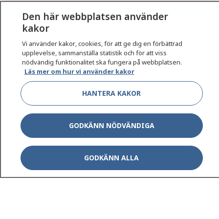
1177
–
tryggt om din hälsa och vård
Den här webbplatsen använder
kakor
På 1177.se får du råd om hälsa och information om
sjukdomar och vilka mottagningar du kan kontakta.
Vi använder kakor, cookies, för att ge dig en förbättrad
upplevelse, sammanställa statistik och för att viss
Logga in för att läsa din journal och göra dina
nödvändig funktionalitet ska fungera på webbplatsen.
vårdärenden. Ring telefonnummer 1177 för
Läs mer om hur vi använder kakor
sjukvårdsrådgivning dygnet runt.
1177 ger dig råd när du vill må bättre.
HANTERA KAKOR
GODKÄNN NÖDVÄNDIGA
Show co
1177 på flera språk
GODKÄNN ALLA
Show co
Om 1177
Show co
Kontakt