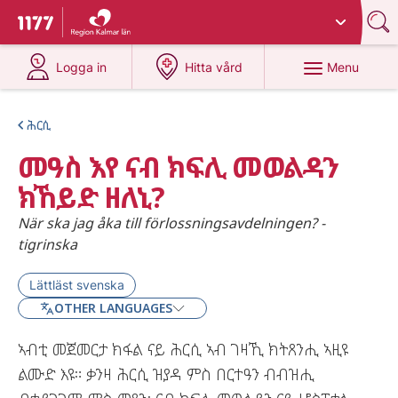
Du har valt region
Kalmar län
.
To start page for 1177
at 1177.se
at 1177.se
Menu
Logga in
Hitta vård
ሕርሲ
መዓስ እየ ናብ ክፍሊ መወልዳን
ክኸይድ ዘለኒ?
När ska jag åka till förlossningsavdelningen? -
tigrinska
Lättläst svenska
OTHER LANGUAGES
ኣብቲ መጀመርታ ክፋል ናይ ሕርሲ ኣብ ገዛኺ ክትጸንሒ ኣዚዩ
ልሙድ እዩ። ቃንዛ ሕርሲ ዝያዳ ምስ በርተዓን ብብዝሒ