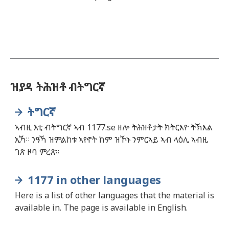
ዝያዳ ትሕዝቶ ብትግርኛ
ትግርኛ
ኣብዚ እቲ ብትግርኛ ኣብ 1177.se ዘሎ ትሕዝቶታት ክትርእዮ ትኽእል
ኢኻ። ንዓኻ ዝምልከቱ ኣየኖት ከም ዝኾኑ ንምርኣይ ኣብ ላዕሊ ኣብዚ
ገጽ ዞባ ምረጽ።
1177 in other languages
Here is a list of other languages that the material is
available in. The page is available in English.