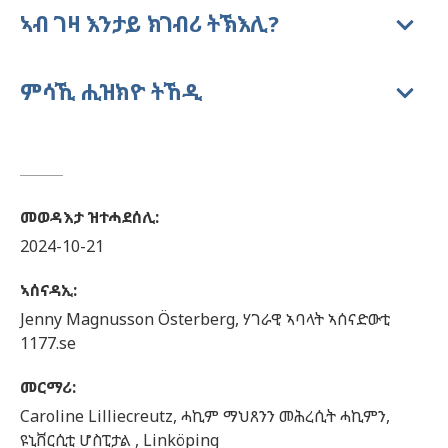
ኣብ ገዛ እንታይ ክገብሪ ትኽእሊ?
ምሳኺ ሒዝክዮ ትኸዲ
መወዳእታ ዝተሓደሰሊ
:
2024-10-21
ኣሰናዳኢ
:
Jenny
Magnusson Österberg,
ሃገራዊ ኣባላት ኣሰናድውቲ
1177.se
መርማሪ
:
Caroline
Lilliecreutz,
ሓኪም ማህጸንን መሕረሲት ሓኪምን,
ዩኒቨርሲቲ ሆስፒታል ,
Linköping