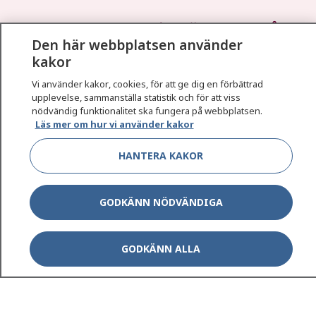
1177
–
tryggt om din hälsa och vård
Den här webbplatsen använder
kakor
På 1177.se får du råd om hälsa och information om
sjukdomar och vilka mottagningar du kan kontakta.
Vi använder kakor, cookies, för att ge dig en förbättrad
Logga in för att läsa din journal och göra dina
upplevelse, sammanställa statistik och för att viss
nödvändig funktionalitet ska fungera på webbplatsen.
vårdärenden. Ring telefonnummer 1177 för
Läs mer om hur vi använder kakor
sjukvårdsrådgivning dygnet runt.
1177 ger dig råd när du vill må bättre.
HANTERA KAKOR
GODKÄNN NÖDVÄNDIGA
Show co
1177 på flera språk
GODKÄNN ALLA
Show co
Om 1177
Show co