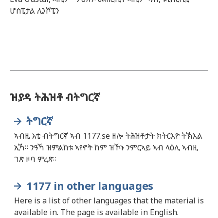
ሆስፒታል ሊንሾፒን
ዝያዳ ትሕዝቶ ብትግርኛ
ትግርኛ
ኣብዚ እቲ ብትግርኛ ኣብ 1177.se ዘሎ ትሕዝቶታት ክትርእዮ ትኽእል
ኢኻ። ንዓኻ ዝምልከቱ ኣየኖት ከም ዝኾኑ ንምርኣይ ኣብ ላዕሊ ኣብዚ
ገጽ ዞባ ምረጽ።
1177 in other languages
Here is a list of other languages that the material is
available in. The page is available in English.