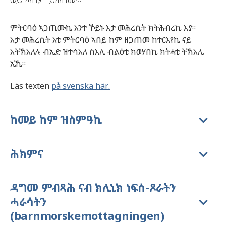
ምትርባዕ
ኣጋጢሙኪ
እንተ
ኾይኑ
እታ
መሕረሲት
ክትሕብረኪ
እያ
።
እታ
መሕረሲት
እቲ
ምትርባዕ
ኣበይ
ከም
ዘጋጠመ
ከተርእየኪ
ናይ
እትኽእለሉ
ብኢድ
ዝተሳእለ
ስእሊ
ብልዕቲ
ክወሃበኪ
ክትሓቲ
ትኽእሊ
ኢኺ
።
Läs texten
på svenska här.
ከመይ ከም ዝስምዓኪ
ሕክምና
ዳግመ ምብጻሕ ናብ ክሊኒክ ነፍሰ-ጾራትን
ሓራሳትን
(barnmorskemottagningen)