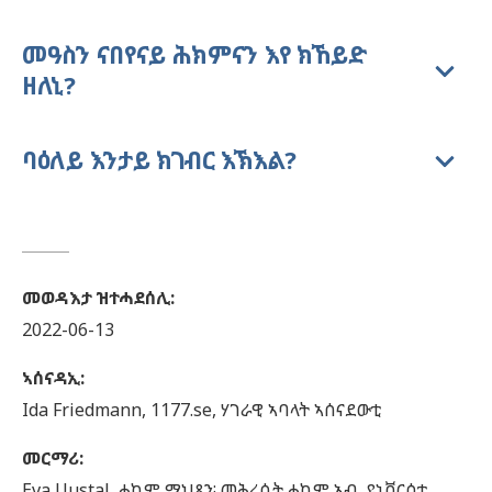
መዓስን ናበየናይ ሕክምናን እየ ክኸይድ
ዘለኒ?
ባዕለይ እንታይ ክገብር እኽእል?
መወዳእታ ዝተሓደሰሊ
:
2022-06-13
ኣሰናዳኢ
:
Ida
Friedmann,
1177.se, ሃገራዊ ኣባላት ኣሰናደውቲ
መርማሪ
:
Eva
Uustal,
ሓኪም ማህጸን፡ መሕረሲት ሓኪም ኣብ,
ዩኒቨርሲቲ