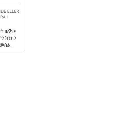
DE ELLER
RA I
ት ዘለኻን፡
ምን ክንክን
 መሰል
ይ መንበሪ
እዩ።
ካ፡ ኵሉ ግዜ
ን ናይ