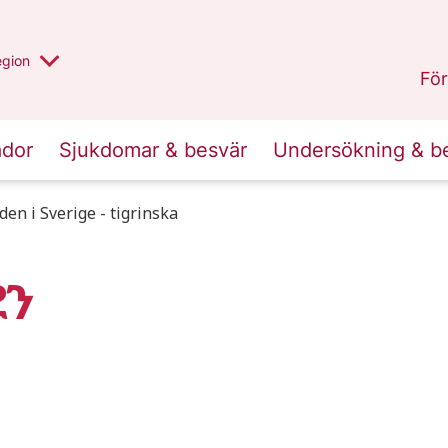
r valt region
n annan
egion
Gotland
.
För
ador
Sjukdomar & besvär
Undersökning & b
den i Sverige - tigrinska
ደን