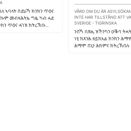
A
ንገለ ኣባላት ስድራኻ ክንክን ጥዕና
VÅRD OM DU ÄR ASYLSÖKAN
INTE HAR TILLSTÅND ATT VA
የኩም መብዛሕትኡ ግዜ ካብ ሓደ
SVERIGE - TIGRINSKA
ንክን ጥዕና ሓገዝ ክትረኽቡ
ንስኻ በጽሒ ዝኾንካን ዑቕባ ትሓት
ኹም። ሕክምና ኣበይ ከም ትረክብ
ነቲ ክጸንሕ ዘይክእል ክንክን ሕማ
ተ ዘይኴንካ ናብ ቍጽሪ ተሌፎን
ሕማም ስኒን ሕክምና ክትረኽበሉ
ል። ብሽወደንኛ ወይ እንግሊዝኛ
ኣለካ። እዚ ንዓኻ ኣብ ሽወደን ብዘ
ኽእል ኢኻ። እተን ዝምልሳልካ
ፍቓድ እትነብር እውን ይምልከተካ 
ሙማት ጥዕናኻ ንኽምሓየሽ ባዕልኻ
ዕድሜኻ ትሕቲ 18 ዓመት ንዝኾን
ትገብር ከም ትኽእል ምኽሪ
ክንክን ሕማምን ክንክን ሕማም ስኒ
ን ይኽእላ እየን።
ምርካብ መሰል ኣለካ።