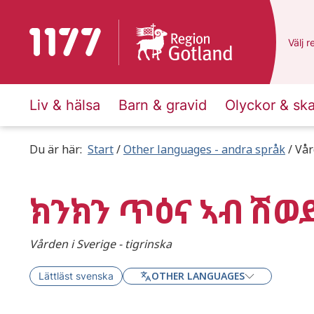
To start page for 1177
Du ha
Välj
e
r
Liv & hälsa
Barn & gravid
Olyckor & sk
Du är här:
Start
Other languages - andra språk
Vår
ክንክን ጥዕና ኣብ ሽወ
Vården i Sverige - tigrinska
OTHER LANGUAGES
Lättläst svenska