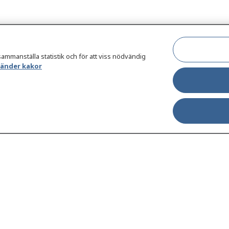
sammanställa statistik och för att viss nödvändig
vänder kakor
jukdomar och
Other languages
äsa din journal
Lättläst svenska
 för