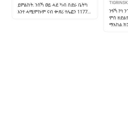
TIGRINSK
ይምልከት. ንስኻ ወይ ሓደ ካብ ስድራ ቤትካ
ንዓኻ ኮነ 
እንተ ሓሚምኩም ናብ ቍጽሪ ተሌፎን 1177
ምስ ዘድል
ክትድውል ትኽእል ኢኻ። ሽዑ ካብ ሓንቲ
ማእከል ክ
ኣላይት ሕሙማት ብእንግሊዝኛ ወይ ሽወደንኛ
ትኽእሉ ኢ
ምኽሪ ክትረክብ ትኽእል። ለይትን መዓልትን
ርግጸኛ እን
ክትድውል ትኽእል ኢኻ። ኣብ መርበብ ሓበሬታ
1177 ደው
1177.se ብዛዕባ ጥዕናን ሕማማትን ሓበሬታ
ክትዛረብ ት
ኣሎ።
ኣለይቲ ሕ
እንታይ ክ
ክህባኻ እው