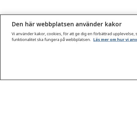
Den här webbplatsen använder kakor
Vi använder kakor, cookies, för att ge dig en förbättrad upplevelse, 
funktionalitet ska fungera på webbplatsen.
Läs mer om hur vi an
1177
–
tryggt om din hälsa och vård
På 1177.se får du råd om hälsa och information om s
vilka mottagningar du kan kontakta. Logga in för att l
och göra dina vårdärenden. Ring telefonnummer 1177
sjukvårdsrådgivning dygnet runt.
1177 ger dig råd när du vill må bättre.