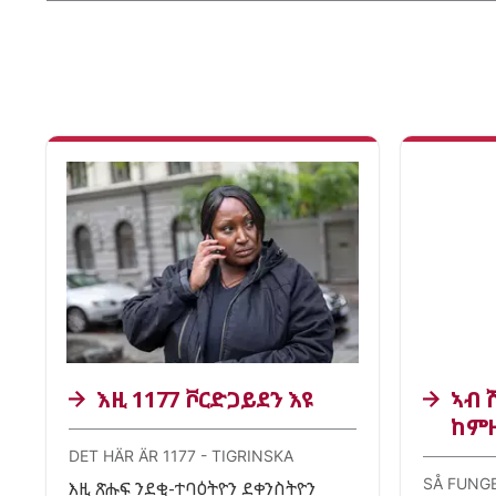
እዚ 1177 ቮርድጋይደን እዩ
ኣብ 
ከምዚ
DET HÄR ÄR 1177 - TIGRINSKA
SÅ FUNGE
እዚ ጽሑፍ ንደቂ-ተባዕትዮን ደቀንስትዮን