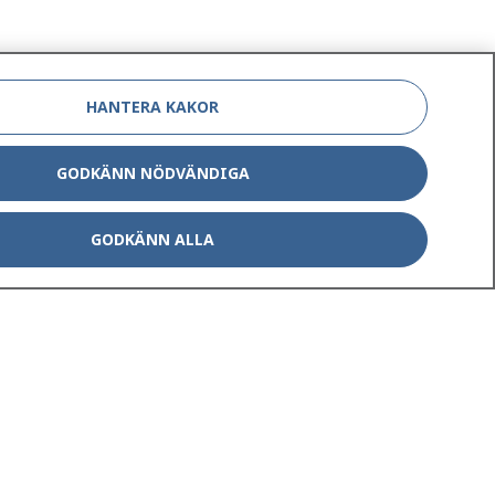
HANTERA KAKOR
GODKÄNN NÖDVÄNDIGA
GODKÄNN ALLA
Om 1177
Kontakt
E-tjänster
Press
Aktuellt
Digital tillgänglighet