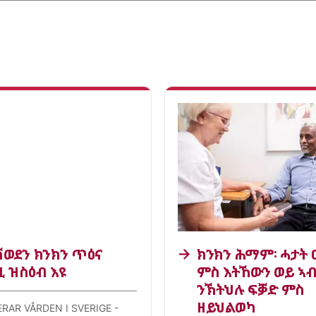
ሽወደን ክንክን ጥዕና
ክንክን ሕማም፡ ሓታት 
 ዝስዕብ እዩ
ምስ እትኸውን ወይ ኣብ
ንኽትህሉ ፍቓድ ምስ
ዘይህልወካ
RAR VÅRDEN I SVERIGE -