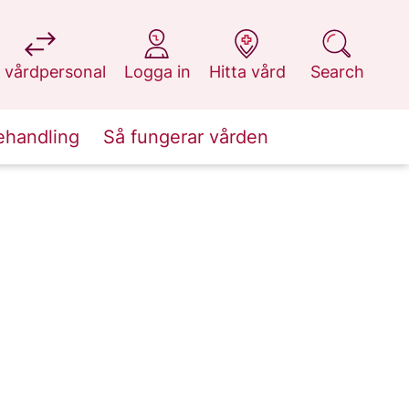
at 1177.se
at 1177.se
at 1177.se
at 1177.se
 vårdpersonal
Logga in
Hitta vård
Search
ehandling
Så fungerar vården