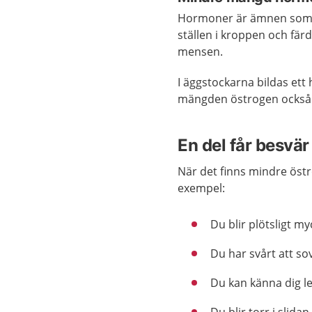
Hormoner är ämnen som s
ställen i kroppen och fär
mensen.
I äggstockarna bildas ett
mängden östrogen också m
En del får besvär
När det finns mindre östr
exempel:
Du blir plötsligt m
Du har svårt att so
Du kan känna dig l