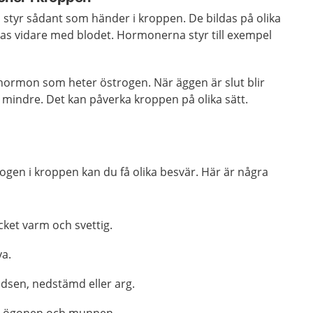
tyr sådant som händer i kroppen. De bildas på olika
das vidare med blodet. Hormonerna styr till exempel
 hormon som heter östrogen. När äggen är slut blir
indre. Det kan påverka kroppen på olika sätt.
ogen i kroppen kan du få olika besvär. Här är några
ycket varm och svettig.
va.
edsen, nedstämd eller arg.