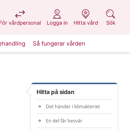
på 1177.se
på 1177.se
på 1177.se
på 1177.se
För vårdpersonal
Logga in
Hitta vård
Sök
ehandling
Så fungerar vården
Hitta på sidan
Det händer i klimakteriet
En del får besvär