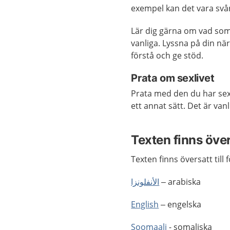
exempel kan det vara sv
Lär dig gärna om vad som
vanliga. Lyssna på din när
förstå och ge stöd.
Prata om sexlivet
Prata med den du har sex
ett annat sätt. Det är van
Texten finns öve
Texten finns översatt till 
الأنفلونزا
– arabiska
English
– engelska
Soomaali
- somaliska