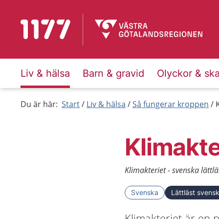
Till startsidan för 1177
Liv & hälsa
Barn & gravid
Olyckor & sk
Du är här:
Start
Liv & hälsa
Så fungerar kroppen
Klimakte
Klimakteriet - svenska lättlä
Svenska
Lättläst svens
Klimakteriet är en 