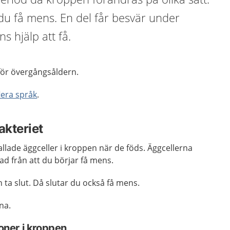
du få mens. En del får besvär under
ns hjälp att få.
 för övergångsåldern.
flera språk
.
akteriet
allade äggceller i kroppen när de föds. Äggcellerna
ad från att du börjar få mens.
n ta slut. Då slutar du också få mens.
na.
ner i kroppen