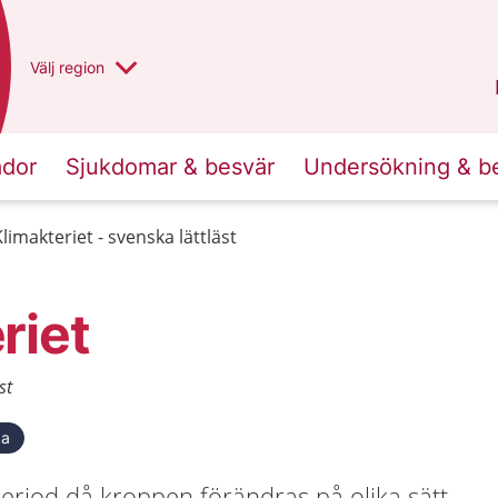
Du har valt region
Välj
en annan
region
Västra Götaland
.
ador
Sjukdomar & besvär
Undersökning & b
Klimakteriet - svenska lättläst
riet
st
ka
period då kroppen förändras på olika sätt.