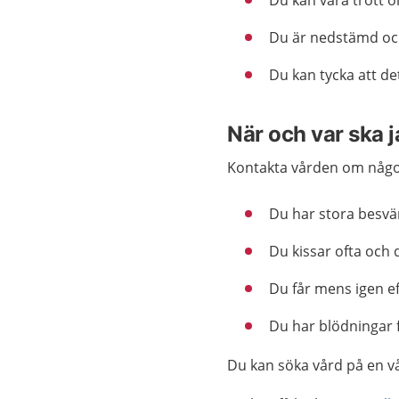
Du kan vara trött o
Du är nedstämd och
Du kan tycka att det
När och var ska 
Kontakta vården om något
Du har stora besvä
Du kissar ofta och 
Du får mens igen ef
Du har blödningar 
Du kan söka vård på en v