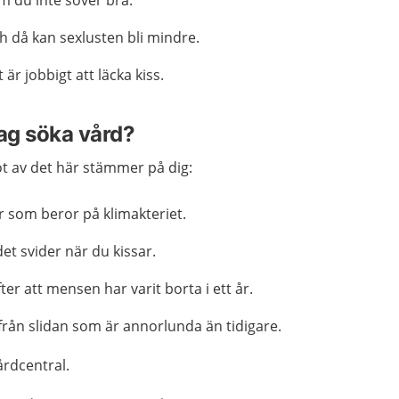
m du inte sover bra.
 då kan sexlusten bli mindre.
 är jobbigt att läcka kiss.
jag söka vård?
 av det här stämmer på dig:
r som beror på klimakteriet.
det svider när du kissar.
ter att mensen har varit borta i ett år.
från slidan som är annorlunda än tidigare.
årdcentral.