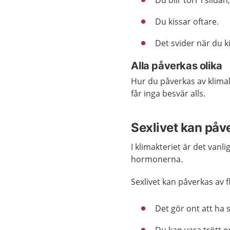
Du blir torr i slid
Du kissar oftare.
Det svider när du k
Alla påverkas olika
Hur du påverkas av klimakt
får inga besvär alls.
Sexlivet kan påv
I klimakteriet är det vanl
hormonerna.
Sexlivet kan påverkas av 
Det gör ont att ha 